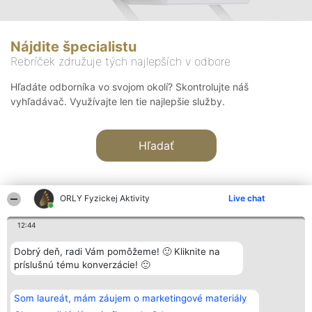
Nájdite špecialistu
Rebríček združuje tých najlepších v odbore
Hľadáte odborníka vo svojom okolí? Skontrolujte náš
vyhľadávač. Využívajte len tie najlepšie služby.
Hľadať
ORLY Fyzickej Aktivity
Live chat
12:44
Organizátor hodnotenia
Hodnotenie
Kontakt
Dobrý deň, radi Vám pomôžeme! 🙂 Kliknite na
Bright Side Solutions sp. z o.
Laureáti
Kontakt
príslušnú tému konverzácie! 🙂
o. sp. k.
Lista
ul. Ruska 22
wszystkich
Wrocław 50-079
Laureatów
Som laureát, mám záujem o marketingové materiály
KRS 0000749100 | Regon
Podmienky
381313360 | NIP 8943132676
Obchodné