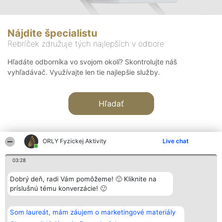
Nájdite špecialistu
Rebríček združuje tých najlepších v odbore
Hľadáte odborníka vo svojom okolí? Skontrolujte náš
vyhľadávač. Využívajte len tie najlepšie služby.
Hľadať
ORLY Fyzickej Aktivity
Live chat
03:28
Organizátor hodnotenia
Hodnotenie
Kontakt
Dobrý deň, radi Vám pomôžeme! 🙂 Kliknite na
Bright Side Solutions sp. z o.
Laureáti
Kontakt
príslušnú tému konverzácie! 🙂
o. sp. k.
Lista
ul. Ruska 22
wszystkich
Wrocław 50-079
Laureatów
Som laureát, mám záujem o marketingové materiály
KRS 0000749100 | Regon
Podmienky
381313360 | NIP 8943132676
Obchodné