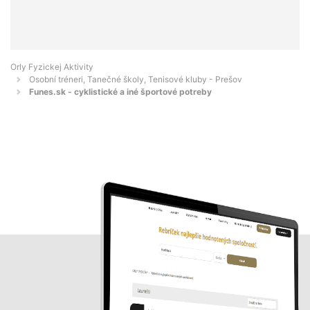
Orly Fyzickej Aktivity
Osobní tréneri, Tanečné školy, Tenisové kluby - Prešov
Funes.sk - cyklistické a iné športové potreby