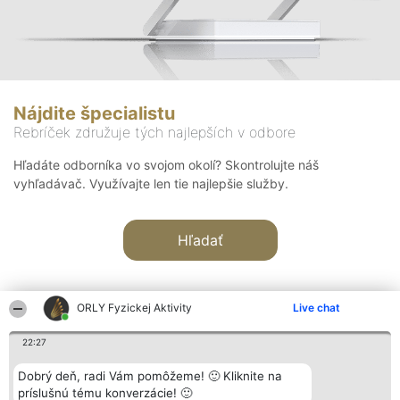
Nájdite špecialistu
Rebríček združuje tých najlepších v odbore
Hľadáte odborníka vo svojom okolí? Skontrolujte náš
vyhľadávač. Využívajte len tie najlepšie služby.
Hľadať
ORLY Fyzickej Aktivity
Live chat
22:27
Organizátor hodnotenia
Hodnotenie
Kontakt
Dobrý deň, radi Vám pomôžeme! 🙂 Kliknite na
Bright Side Solutions sp. z o.
Laureáti
Kontakt
príslušnú tému konverzácie! 🙂
o. sp. k.
Lista