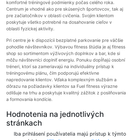
komfortné tréningové podmienky počas celého roka.
Centrum je vhodné ako pre skúsených športovcov, tak aj
pre začiatočníkov v oblasti cvičenia. Svojim klientom
poskytuje všetko potrebné na dosahovanie cieľov v
oblasti fyzickej aktivity.
Pri centre je k dispozícii bezplatné parkovanie pre väčšie
pohodlie návštevníkov. Výbavou fitness štúdia je aj fitness
shop so sortimentom výživových doplnkov a bar, kde si
môžu návštevníci doplniť energiu. Ponuku dopĺňajú osobní
tréneri, ktorí sa zameriavajú na individuálny prístup k
tréningovému plánu, čím podporujú efektívne
napredovanie klientov. Vďaka komplexným službám a
dôrazu na požiadavky klientov sa Fuel fitness výrazne
odlišuje na trhu a poskytuje kvalitný zážitok z posilňovania
a formovania kondície.
Hodnotenia na jednotlivých
stránkach
Iba prihlásení používatelia majú prístup k týmto