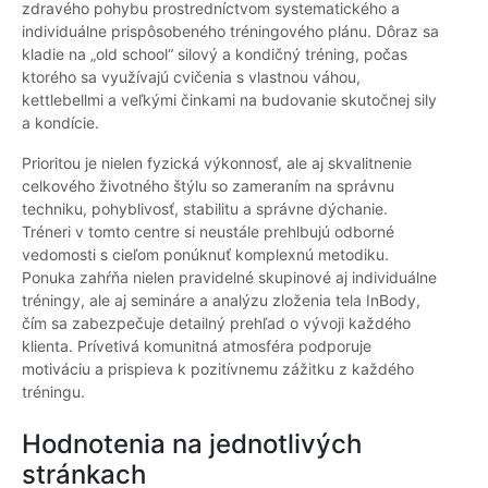
zdravého pohybu prostredníctvom systematického a
individuálne prispôsobeného tréningového plánu. Dôraz sa
kladie na „old school“ silový a kondičný tréning, počas
ktorého sa využívajú cvičenia s vlastnou váhou,
kettlebellmi a veľkými činkami na budovanie skutočnej sily
a kondície.
Prioritou je nielen fyzická výkonnosť, ale aj skvalitnenie
celkového životného štýlu so zameraním na správnu
techniku, pohyblivosť, stabilitu a správne dýchanie.
Tréneri v tomto centre si neustále prehlbujú odborné
vedomosti s cieľom ponúknuť komplexnú metodiku.
Ponuka zahŕňa nielen pravidelné skupinové aj individuálne
tréningy, ale aj semináre a analýzu zloženia tela InBody,
čím sa zabezpečuje detailný prehľad o vývoji každého
klienta. Prívetivá komunitná atmosféra podporuje
motiváciu a prispieva k pozitívnemu zážitku z každého
tréningu.
Hodnotenia na jednotlivých
stránkach