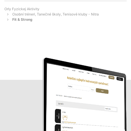
Orly Fyzickej Aktivity
Osobní tréneri, Tanečné školy, Tenisové kluby - Nitra
Fit & Strong