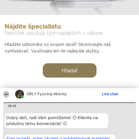
Nájdite špecialistu
Rebríček združuje tých najlepších v odbore
Hľadáte odborníka vo svojom okolí? Skontrolujte náš
vyhľadávač. Využívajte len tie najlepšie služby.
Hľadať
ORLY Fyzickej Aktivity
Live chat
08:49
Organizátor hodnotenia
Hodnotenie
Kontakt
Dobrý deň, radi Vám pomôžeme! 🙂 Kliknite na
Bright Side Solutions sp. z o.
Laureáti
Kontakt
príslušnú tému konverzácie! 🙂
o. sp. k.
Lista
ul. Ruska 22
wszystkich
Wrocław 50-079
Laureatów
Som laureát, mám záujem o marketingové materiály