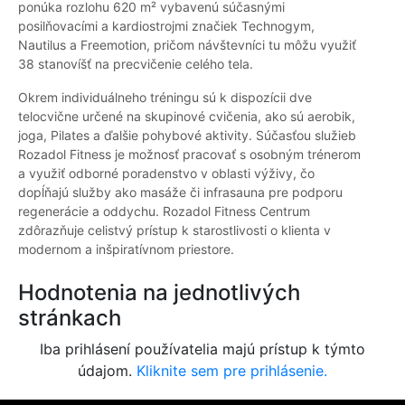
ponúka rozlohu 620 m² vybavenú súčasnými
posilňovacími a kardiostrojmi značiek Technogym,
Nautilus a Freemotion, pričom návštevníci tu môžu využiť
38 stanovíšť na precvičenie celého tela.
Okrem individuálneho tréningu sú k dispozícii dve
telocvične určené na skupinové cvičenia, ako sú aerobik,
joga, Pilates a ďalšie pohybové aktivity. Súčasťou služieb
Rozadol Fitness je možnosť pracovať s osobným trénerom
a využiť odborné poradenstvo v oblasti výživy, čo
dopĺňajú služby ako masáže či infrasauna pre podporu
regenerácie a oddychu. Rozadol Fitness Centrum
zdôrazňuje celistvý prístup k starostlivosti o klienta v
modernom a inšpiratívnom priestore.
Hodnotenia na jednotlivých
stránkach
Iba prihlásení používatelia majú prístup k týmto
údajom.
Kliknite sem pre prihlásenie.