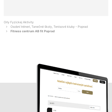
Orly Fyzickej Aktivity
Osobní tréneri, Tanečné školy, Tenisové kluby - Poprad
Fitness centrum AB fit Poprad