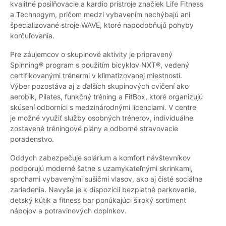
kvalitné posilňovacie a kardio prístroje značiek Life Fitness
a Technogym, pričom medzi vybavením nechýbajú ani
špecializované stroje WAVE, ktoré napodobňujú pohyby
korčuľovania.
Pre záujemcov o skupinové aktivity je pripravený
Spinning® program s použitím bicyklov NXT®, vedený
certifikovanými trénermi v klimatizovanej miestnosti.
Výber pozostáva aj z ďalších skupinových cvičení ako
aerobik, Pilates, funkčný tréning a FitBox, ktoré organizujú
skúsení odborníci s medzinárodnými licenciami. V centre
je možné využiť služby osobných trénerov, individuálne
zostavené tréningové plány a odborné stravovacie
poradenstvo.
Oddych zabezpečuje solárium a komfort návštevníkov
podporujú moderné šatne s uzamykateľnými skrinkami,
sprchami vybavenými sušičmi vlasov, ako aj čisté sociálne
zariadenia. Navyše je k dispozícii bezplatné parkovanie,
detský kútik a fitness bar ponúkajúci široký sortiment
nápojov a potravinových doplnkov.