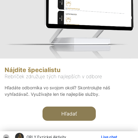
Nájdite špecialistu
Rebríček združuje tých najlepších v odbore
Hľadáte odborníka vo svojom okolí? Skontrolujte náš
vyhľadávač. Využívajte len tie najlepšie služby.
Hľadať
ORLY Fyzickej Aktivity
Live chat