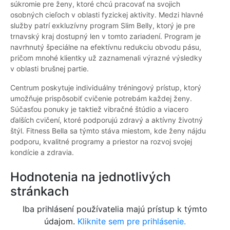
súkromie pre ženy, ktoré chcú pracovať na svojich
osobných cieľoch v oblasti fyzickej aktivity. Medzi hlavné
služby patrí exkluzívny program Slim Belly, ktorý je pre
trnavský kraj dostupný len v tomto zariadení. Program je
navrhnutý špeciálne na efektívnu redukciu obvodu pásu,
pričom mnohé klientky už zaznamenali výrazné výsledky
v oblasti brušnej partie.
Centrum poskytuje individuálny tréningový prístup, ktorý
umožňuje prispôsobiť cvičenie potrebám každej ženy.
Súčasťou ponuky je taktiež vibračné štúdio a viacero
ďalších cvičení, ktoré podporujú zdravý a aktívny životný
štýl. Fitness Bella sa týmto stáva miestom, kde ženy nájdu
podporu, kvalitné programy a priestor na rozvoj svojej
kondície a zdravia.
Hodnotenia na jednotlivých
stránkach
Iba prihlásení používatelia majú prístup k týmto
údajom.
Kliknite sem pre prihlásenie.