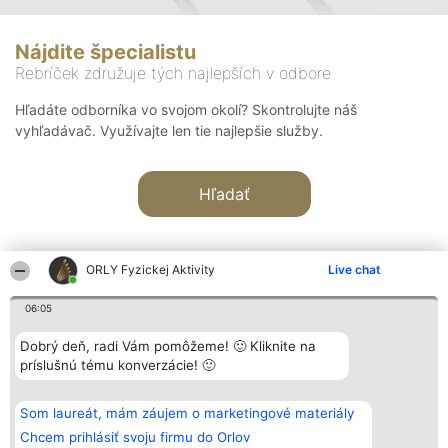
Nájdite špecialistu
Rebríček združuje tých najlepších v odbore
Hľadáte odborníka vo svojom okolí? Skontrolujte náš
vyhľadávač. Využívajte len tie najlepšie služby.
Hľadať
ORLY Fyzickej Aktivity
Live chat
06:05
Organizátor hodnotenia
Hodnotenie
Kontakt
Dobrý deň, radi Vám pomôžeme! 🙂 Kliknite na
Bright Side Solutions sp. z o.
Laureáti
Kontakt
príslušnú tému konverzácie! 🙂
o. sp. k.
Lista
ul. Ruska 22
wszystkich
Wrocław 50-079
Laureatów
Som laureát, mám záujem o marketingové materiály
KRS 0000749100 | Regon
Podmienky
381313360 | NIP 8943132676
Obchodné
Chcem prihlásiť svoju firmu do Orlov
+48 508 492 400
podmienky