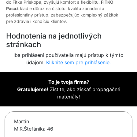
do Fitka Priekopa, zvyšujú komfort a flexibilitu.
FITKO
Pasáž
kladie dôraz na čistotu, kvalitu zariadení a
profesionálny prístup, zabezpečujúc komplexný zážitok
pre zdravie i kondíciu klientov.
Hodnotenia na jednotlivých
stránkach
Iba prihlásení používatelia majú prístup k týmto
údajom.
Kliknite sem pre prihlásenie.
To je tvoja firma
?
Gratulujeme!
Zistite, ako získať propagačné
materiály!
Martin
M.R.Štefánika 46