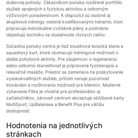
duševnej pohody. Zákazníkom ponúka rozšírené portfólio
služieb spojených s fyzickou aktivitou a odborným
výživovým poradenstvom. K dispozícii sú osobné aj
skupinové tréningy vedené kvalifikovanými trénermi, ktorí
pripravujú individuálne cvičebné plány a podrobne
objasňujú techniku na dosiahnutie rôznych cieľov.
Súčasťou ponuky centra je tiež bouldrová lezecká stena a
squashový kurt, ktoré obohacujú tréningové možnosti o
ďalšie pohybové aktivity. Pre záujemcov o regeneráciu
alebo odbornú starostlivosť je pripravená fyzioterapia a
relaxačné masáže. Priestor sa zameriava na poskytovanie
vysokokvalitných služieb, pričom venuje pozornosť
inováciám a rozširovaniu možností pre klientov. Moderné
vybavenie Fitka je vhodné pre profesionálov aj
začiatočníkov, zároveň centrum akceptuje obľúbené karty
MultiSport, UpBalansea a Benefit Plus pre väčšiu
dostupnosť.
Hodnotenia na jednotlivých
stránkach