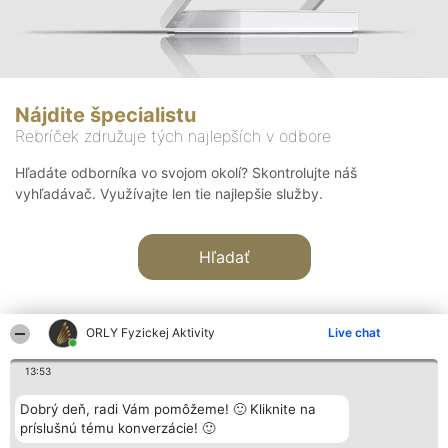
Nájdite špecialistu
Rebríček združuje tých najlepších v odbore
Hľadáte odborníka vo svojom okolí? Skontrolujte náš
vyhľadávač. Využívajte len tie najlepšie služby.
Hľadať
ORLY Fyzickej Aktivity
Live chat
13:53
Organizátor hodnotenia
Hodnotenie
Kontakt
Dobrý deň, radi Vám pomôžeme! 🙂 Kliknite na
Bright Side Solutions sp. z o.
Laureáti
Kontakt
príslušnú tému konverzácie! 🙂
o. sp. k.
Lista