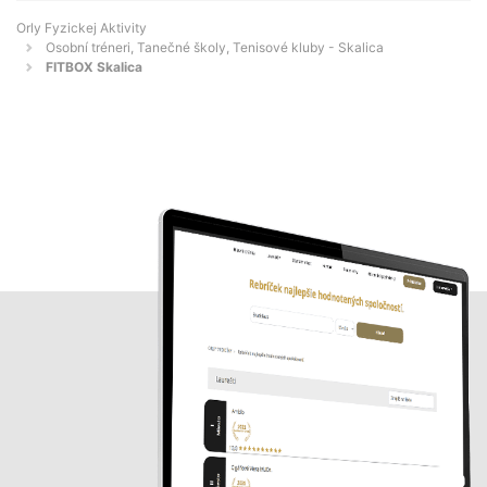
Orly Fyzickej Aktivity
Osobní tréneri, Tanečné školy, Tenisové kluby - Skalica
FITBOX Skalica