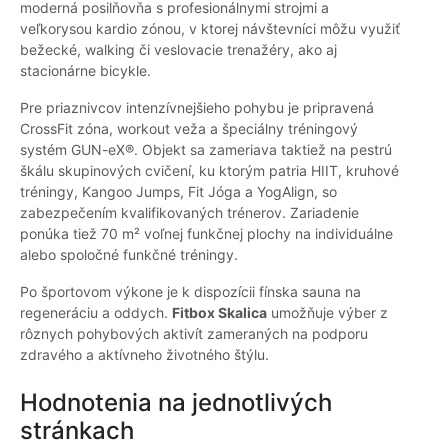
moderná posilňovňa s profesionálnymi strojmi a
veľkorysou kardio zónou, v ktorej návštevníci môžu využiť
bežecké, walking či veslovacie trenažéry, ako aj
stacionárne bicykle.
Pre priaznivcov intenzívnejšieho pohybu je pripravená
CrossFit zóna, workout veža a špeciálny tréningový
systém GUN-eX®. Objekt sa zameriava taktiež na pestrú
škálu skupinových cvičení, ku ktorým patria HIIT, kruhové
tréningy, Kangoo Jumps, Fit Jóga a YogAlign, so
zabezpečením kvalifikovaných trénerov. Zariadenie
ponúka tiež 70 m² voľnej funkčnej plochy na individuálne
alebo spoločné funkčné tréningy.
Po športovom výkone je k dispozícii fínska sauna na
regeneráciu a oddych.
Fitbox Skalica
umožňuje výber z
rôznych pohybových aktivít zameraných na podporu
zdravého a aktívneho životného štýlu.
Hodnotenia na jednotlivých
stránkach