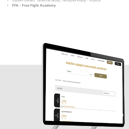
Osobní tréneri, Tanečné školy, Tenisové kluby - Košice
FFA - Free Fight Academy