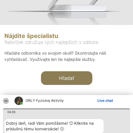
Nájdite špecialistu
Rebríček združuje tých najlepších v odbore
Hľadáte odborníka vo svojom okolí? Skontrolujte náš
vyhľadávač. Využívajte len tie najlepšie služby.
Hľadať
ORLY Fyzickej Aktivity
Live chat
04:05
Organizátor hodnotenia
Hodnotenie
Kontakt
Dobrý deň, radi Vám pomôžeme! 🙂 Kliknite na
Bright Side Solutions sp. z o.
Laureáti
Kontakt
príslušnú tému konverzácie! 🙂
o. sp. k.
Lista