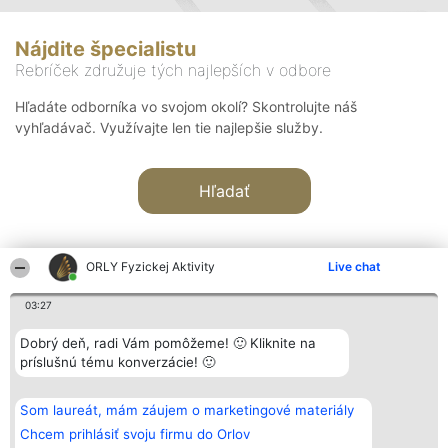
Nájdite špecialistu
Rebríček združuje tých najlepších v odbore
Hľadáte odborníka vo svojom okolí? Skontrolujte náš
vyhľadávač. Využívajte len tie najlepšie služby.
Hľadať
ORLY Fyzickej Aktivity
Live chat
03:27
Organizátor hodnotenia
Hodnotenie
Kontakt
Dobrý deň, radi Vám pomôžeme! 🙂 Kliknite na
Bright Side Solutions sp. z o.
Laureáti
Kontakt
príslušnú tému konverzácie! 🙂
o. sp. k.
Lista
ul. Ruska 22
wszystkich
Wrocław 50-079
Laureatów
Som laureát, mám záujem o marketingové materiály
KRS 0000749100 | Regon
Podmienky
381313360 | NIP 8943132676
Obchodné
Chcem prihlásiť svoju firmu do Orlov
+48 508 492 400
podmienky