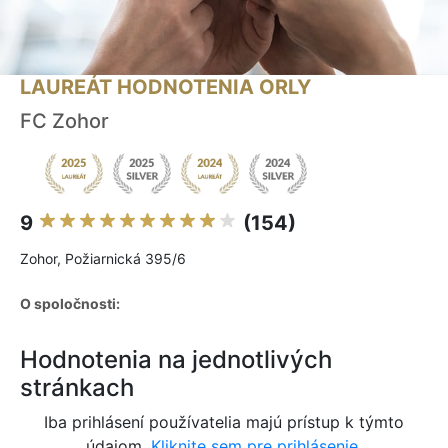
LAUREÁT HODNOTENIA ORLY
FC Zohor
9
(154)
Zohor, Požiarnická 395/6
O spoločnosti:
Hodnotenia na jednotlivých
stránkach
Iba prihlásení používatelia majú prístup k týmto
údajom.
Kliknite sem pre prihlásenie.