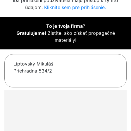
Iba prihlásení používatelia majú prístup k týmto
údajom.
Kliknite sem pre prihlásenie.
To je tvoja firma
?
Gratulujeme!
Zistite, ako získať propagačné
materiály!
Liptovský Mikuláš
Priehradná 534/2