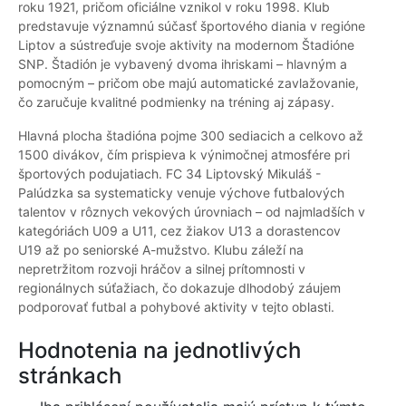
roku 1921, pričom oficiálne vznikol v roku 1998. Klub
predstavuje významnú súčasť športového diania v regióne
Liptov a sústreďuje svoje aktivity na modernom Štadióne
SNP. Štadión je vybavený dvoma ihriskami – hlavným a
pomocným – pričom obe majú automatické zavlažovanie,
čo zaručuje kvalitné podmienky na tréning aj zápasy.
Hlavná plocha štadióna pojme 300 sediacich a celkovo až
1500 divákov, čím prispieva k výnimočnej atmosfére pri
športových podujatiach. FC 34 Liptovský Mikuláš -
Palúdzka sa systematicky venuje výchove futbalových
talentov v rôznych vekových úrovniach – od najmladších v
kategóriách U09 a U11, cez žiakov U13 a dorastencov
U19 až po seniorské A-mužstvo. Klubu záleží na
nepretržitom rozvoji hráčov a silnej prítomnosti v
regionálnych súťažiach, čo dokazuje dlhodobý záujem
podporovať futbal a pohybové aktivity v tejto oblasti.
Hodnotenia na jednotlivých
stránkach