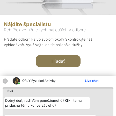
Nájdite špecialistu
Rebríček združuje tých najlepších v odbore
Hľadáte odborníka vo svojom okolí? Skontrolujte náš
vyhľadávač. Využívajte len tie najlepšie služby.
Hľadať
ORLY Fyzickej Aktivity
Live chat
17:36
Organizátor hodnotenia
Hodnotenie
Kontakt
Dobrý deň, radi Vám pomôžeme! 🙂 Kliknite na
Bright Side Solutions sp. z o.
Laureáti
Kontakt
príslušnú tému konverzácie! 🙂
o. sp. k.
Lista
ul. Ruska 22
wszystkich
Wrocław 50-079
Laureatów