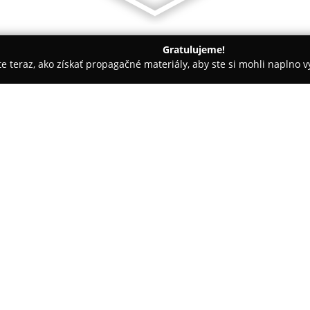
Gratulujeme!
ite teraz, ako získať propagačné materiály, aby ste si mohli naplno 
ly, Tenisové kluby - Bratislava
Face Workout Studio
O spoločnosti:
Face Workout Studio
sídli v B
priamo pod Bratislavským hrad
svalov tváre, pričom jeho hlavn
tvárových svalov s cieľom priro
Podnik ponúka rôzne druhy cvič
zlepšenie elasticity pokožky a 
individuálne workouty aj špeci