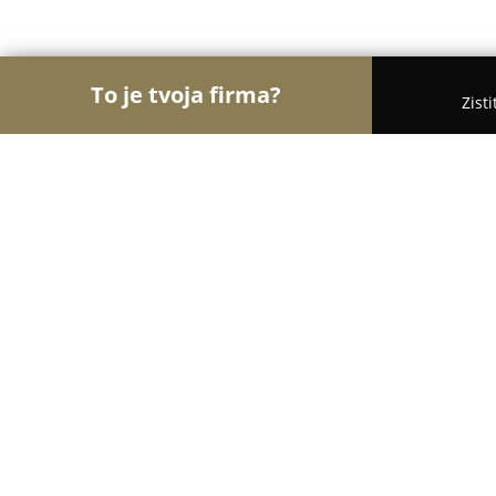
To je tvoja firma?
Zist
Orly Fyzickej Aktivity
Osobní tréneri, Tanečné ško
Face Workout Studio
9.6
(36)
Bratislava, Zámocká 20
Zobraziť telefónne číslo