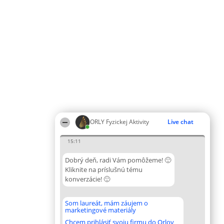
ORLY Fyzickej Aktivity
Live chat
15:11
Dobrý deň, radi Vám pomôžeme! 🙂
Kliknite na príslušnú tému
konverzácie! 🙂
Som laureát, mám záujem o
marketingové materiály
Chcem prihlásiť svoju firmu do Orlov