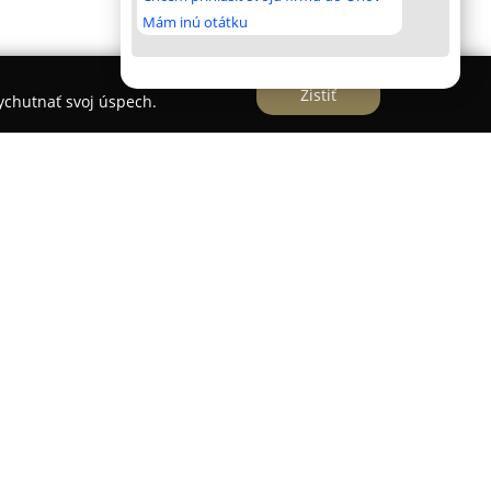
Mám inú otátku
Zistiť
vychutnať svoj úspech.
ratislave na Zámockej ulici 20, nachádzajúc sa
om. Štúdio sa špecializuje na moderné tréningy
ou činnosťou je posilňovanie viac ako 40
dzeného omladenia a liftingu pleti.
ení, ktoré sú zamerané na znižovanie vrások,
jej rozjasnenie. Medzi poskytované služby patria
álne "boostre" slúžiace na hydratáciu či uvoľnenie