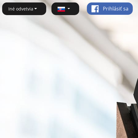
Prihlásiť sa
Iné odvetvia