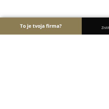
To je tvoja firma?
Zist
Orly Fyzickej Aktivity
Osobní tréneri, Tanečné ško
Extreme Gym Martin
9.8
(137)
Martin, M. R. Štefánika 25a