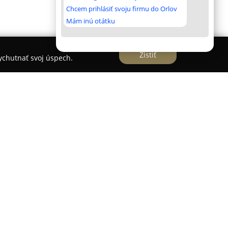
Chcem prihlásiť svoju firmu do Orlov
Mám inú otátku
Zistiť
vychutnať svoj úspech.
je veľkorysé fitness centrum v Martine s
ra nadštandardné podmienky pre priaznivcov
ie dôraz na zdravie a kondíciu, pričom ponúka
bavenú modernými strojmi renomovaných značiek
ness, Technogym a Gymleco.
 časť so zariadeniami Intenza Fitness a Draxfit, ako