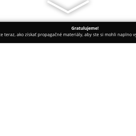
Gratulujeme!
ite teraz, ako získať propagačné materiály, aby ste si mohli naplno 
ly, Tenisové kluby - Martin
Extreme Gym Martin
O spoločnosti:
Extreme Gym Martin
predstavu
rozlohou 1500 m², ktoré vytvá
fyzickej aktivity. Centrum klad
profesionálnu silovú zónu vy
ako Hammer Strength, Life Fit
K dispozícii je rozsiahla kardio