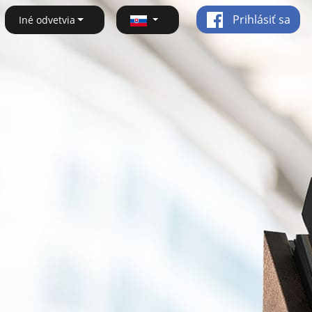
Prihlásiť sa
Iné odvetvia