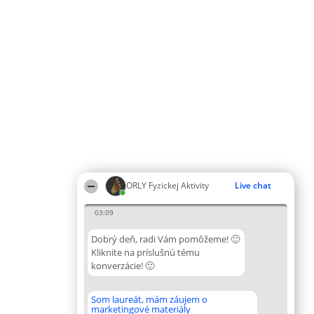
ORLY Fyzickej Aktivity
Live chat
03:09
Dobrý deň, radi Vám pomôžeme! 🙂
Kliknite na príslušnú tému
konverzácie! 🙂
Som laureát, mám záujem o
marketingové materiály