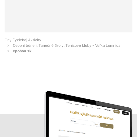
Orly Fyzickej Aktivity
Osobní tréneri, Tanečné školy, Tenisové kluby - Veľká Lomnica
epohon.sk