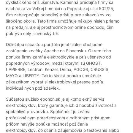
cyklistického príslušenstva. Kamenná predajňa firmy sa
nachádza vo Veľkej Lomnici na Popradskej ulici 502/25,
čím zabezpečuje pohodlný prístup pre zákazníkov zo
širokého okolia. Táto firma umožňuje nákupy nielen priamo
na predajni, ale aj prostredníctvom online obchodu, čím
pokrýva celý slovenský trh.
Dôležitou súčasťou portfólia je oficiálne obchodné
zastúpenie značky Apache na Slovensku. Okrem toho
ponuka firmy zahŕňa elektrobicykle a príslušenstvo od
popredných výrobcov, medzi ktorými sú GHOST,
LAPIERRE, Lectron, Kenzel, Dema, AGOGS, CRUSSIS,
MAYO a LIBERTY. Takto široká ponuka umožňuje
zákazníkom vybrať si elektrobicykel presne podľa
individuálnych požiadaviek.
Súčasťou služieb epohon.sk je aj komplexný servis
elektrobicyklov, ktorý garantuje ich dlhodobú životnosť a
spoľahlivú prevádzku. Spoločnosť je známa
profesionálnym poradenstvom a odborným prístupom,
pričom navyše ponúka možnosť požičania
elektrobicyklov, čo ocenia záujemcovia o testovanie alebo