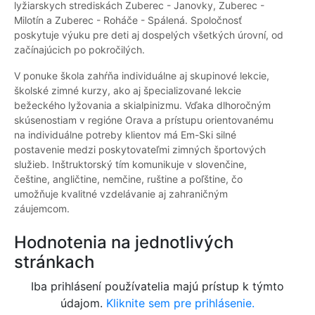
lyžiarskych strediskách Zuberec - Janovky, Zuberec -
Milotín a Zuberec - Roháče - Spálená. Spoločnosť
poskytuje výuku pre deti aj dospelých všetkých úrovní, od
začínajúcich po pokročilých.
V ponuke škola zahŕňa individuálne aj skupinové lekcie,
školské zimné kurzy, ako aj špecializované lekcie
bežeckého lyžovania a skialpinizmu. Vďaka dlhoročným
skúsenostiam v regióne Orava a prístupu orientovanému
na individuálne potreby klientov má Em-Ski silné
postavenie medzi poskytovateľmi zimných športových
služieb. Inštruktorský tím komunikuje v slovenčine,
češtine, angličtine, nemčine, ruštine a poľštine, čo
umožňuje kvalitné vzdelávanie aj zahraničným
záujemcom.
Hodnotenia na jednotlivých
stránkach
Iba prihlásení používatelia majú prístup k týmto
údajom.
Kliknite sem pre prihlásenie.