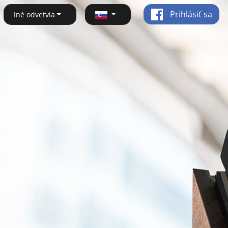
Prihlásiť sa
Iné odvetvia