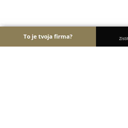
To je tvoja firma?
Zist
Orly Fyzickej Aktivity
Osobní tréneri, Tanečné ško
E štúdio
8.5
(5)