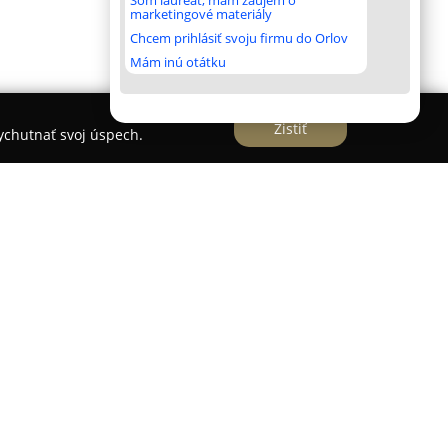
Som laureát, mám záujem o
marketingové materiály
Chcem prihlásiť svoju firmu do Orlov
Mám inú otátku
Zistiť
vychutnať svoj úspech.
ho ulici v Bytči je zamerané na inovatívne formy
é zariadenie ponúka individuálne tréningy
iu svalov (EMS), ktorá predstavuje efektívnu
eniu. EMS tréning sa vyznačuje vyššou intenzitou
dami posilňovania a zabezpečuje dosiahnutie
 čase.