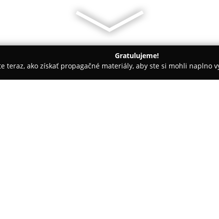
Gratulujeme!
ite teraz, ako získať propagačné materiály, aby ste si mohli naplno 
ly, Tenisové kluby - Bytča
E štúdio
O spoločnosti:
E štúdio
sídliace na Lombardini
fyzickej aktivity. Toto modern
využívajúce elektrickú stimulác
alternatívu ku klasickému cvič
v porovnaní s tradičnými metó
viditeľných výsledkov v kratšom