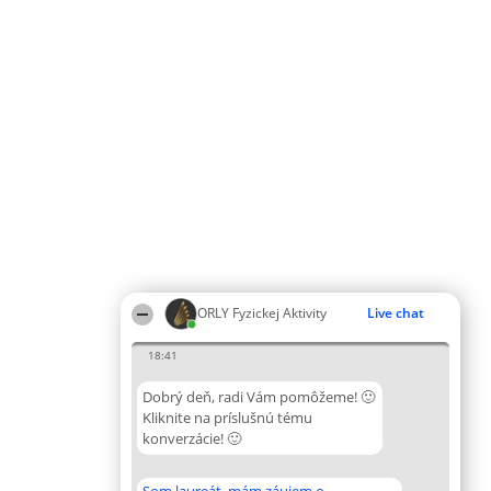
ORLY Fyzickej Aktivity
Live chat
18:41
Dobrý deň, radi Vám pomôžeme! 🙂
Kliknite na príslušnú tému
konverzácie! 🙂