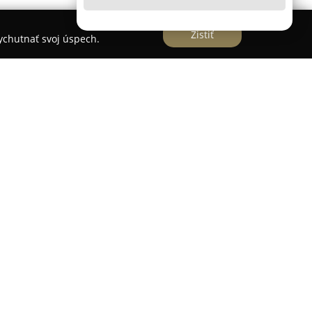
Zistiť
vychutnať svoj úspech.
a na Námestí Majstra Pavla č. 6 v Levoči sa radí
poskytovateľov servisu v oblasti cyklistiky na
očnou tradíciou ponúka rôznorodý výber bicyklov,
osových, detských a tiež obľúbených
t zahŕňa aj bohatú ponuku komponentov a doplnkov
cov, medzi ktoré patria značky ako LAPIERRE,
ší.
značiek
eMo bicykle
zabezpečuje aj promptné
Kamenná predajňa v Levoči zároveň poskytuje