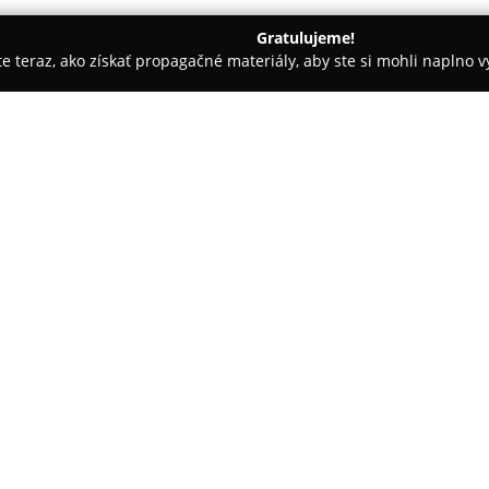
Gratulujeme!
ite teraz, ako získať propagačné materiály, aby ste si mohli naplno 
ly, Tenisové kluby - Levoča
eMo bicykle
O spoločnosti:
Spoločnosť
eMo bicykle
sídliac
medzi etablovaných predajcov a 
Slovensku. S viac než dvadsaťr
vrátane horských, cestných, kr
elektrobicyklov. Jej sortimen
od významných svetových výrob
GHOST, KELLYS, SHIMANO a ďal
Okrem rozmanitého portfólia 
vybavenie online objednávok. 