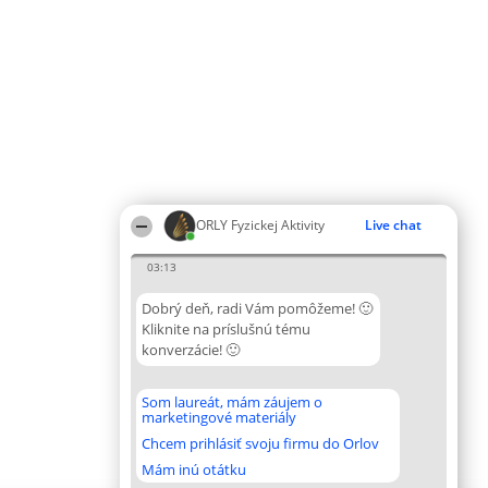
ORLY Fyzickej Aktivity
Live chat
03:13
Dobrý deň, radi Vám pomôžeme! 🙂
Kliknite na príslušnú tému
konverzácie! 🙂
Som laureát, mám záujem o
marketingové materiály
Chcem prihlásiť svoju firmu do Orlov
Mám inú otátku