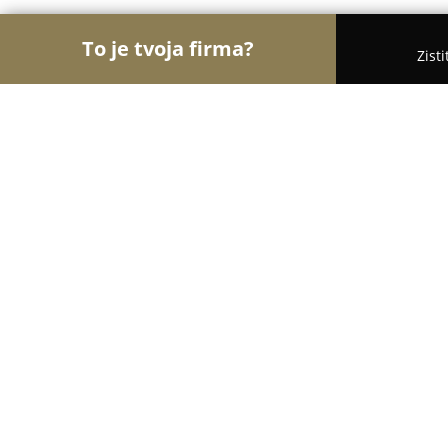
To je tvoja firma?
Zist
Orly Fyzickej Aktivity
Osobní tréneri, Tanečné ško
eMo bicykle
9
(25)
Levoča, Námestie Majstra Pavla 6
Zobraziť telefónne číslo