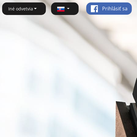
Prihlásiť sa
Iné odvetvia