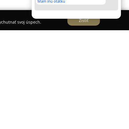
Mám inú otátku
Zistiť
vychutnať svoj úspech.
 Zvolene a funguje ako rozľahlý športovo-
chej Sekierskej doline, len niekoľko kilometrov od
 prírodou umožňuje harmonické prepojenie
 rôzne vekové skupiny. Areál ponúka širokú škálu
achádzajú tenisové kurty, plážové volejbalové
 ale aj moderná bowlingová herňa. Pre detských
políny, detské ihriská, minizoo či tematická