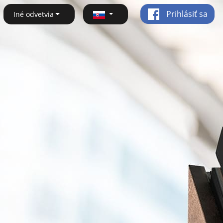
Prihlásiť sa
Iné odvetvia