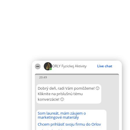
ORLY Fyzickej Aktivity
Live chat
20:49
Dobrý deň, radi Vám pomôžeme! 🙂
Kliknite na príslušnú tému
konverzácie! 🙂
Som laureát, mám záujem o
marketingové materiály
Chcem prihlásiť svoju firmu do Orlov