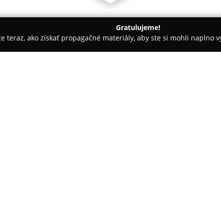
Gratulujeme!
ite teraz, ako získať propagačné materiály, aby ste si mohli naplno 
ly, Tenisové kluby - Zvolen
Športcentrum-ekoma
O spoločnosti:
Športcentrum-ekoma
sídli vo
rekreačný areál umiestnený v ti
mestského centra. Obklopenie
aktívneho oddychu a relaxu pre
športovísk, medzi ktorými sa n
ihriská, minifutbalové ihrisko,
návštevníkov sú pripravené tram
pirátska loď.