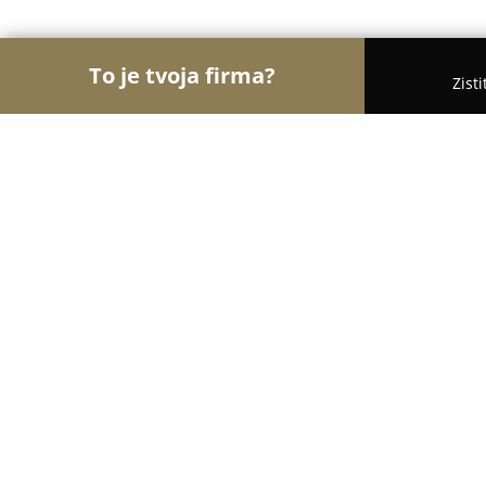
To je tvoja firma?
Zist
Orly Fyzickej Aktivity
Osobní tréneri, Tanečné ško
Športcentrum-ekoma
9.2
(642)
Zvolen, Sekier - Osada 8746
Zobraziť telefónne číslo