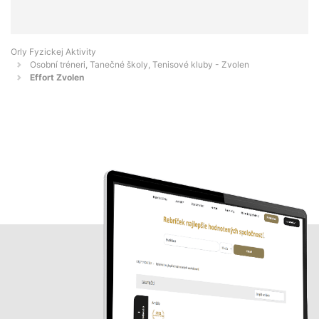
Orly Fyzickej Aktivity
Osobní tréneri, Tanečné školy, Tenisové kluby - Zvolen
Effort Zvolen