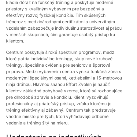
kladie dôraz na funkčný tréning a poskytuje moderné
priestory s kvalitným vybavením pre bezpečný a
efektívny rozvoj fyzickej kondície. Tím skúsených
trénerov s medzinárodnými certifikátmi a univerzitným
vzdelaním zabezpečuje individuálnu starostlivosť aj prácu
v menších skupinách, čím garantuje osobitý prístup ku
klientom.
Centrum poskytuje široké spektrum programov, medzi
ktoré patria individuálne tréningy, skupinové kruhové
tréningy, špeciálne cvičenia pre seniorov a športová
príprava. Medzi vybavením centra vyniká funkčná zóna s
modernými špeciálnymi osami, kettlebellmi a 15-metrovou
ninja dráhou. Hlavnou snahou Effort Zvolen je naučiť
klientov základné pohybové vzorce, ktoré sú rozhodujúce
pre dlhodobé zdravie a kondíciu. Klienti vyzdvihujú
profesionálny aj priateľský prístup, vďaka ktorému je
tréning efektívny aj zábavný. Centrum tak predstavuje
vhodné miesto pre tých, ktorí vyhľadávajú odborné
vedenie a tréning šitý na mieru.