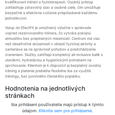
kvalifikovaní tréneri a fyzioterapeuti. Osobitý prístup
zohľadňuje zdravotný stav a osobné ciele, čím umožňuje
bezpečné a efektívne cvičenie prispôsobené každému
jednotlivcovi.
Vstup do EfectFit je umožnený výlučne v sprievode
vopred rezervovaného trénera, čo vytvára pokojnú
atmosféru bez preplnených miestností. Centrum má viac
než desaťročné skúsenosti v oblasti fyzickej aktivity a
zameriava sa na správnosť pohybov a predchádzanie
zraneniam. Služby zahŕňajú kompletný all-inclusive balík s
uterákmi, hydratáciou a hygienickými potrebami na
sprchovanie. Klientom je k dispozícii aj bezplatný úvodný
tréning a platenie prebieha flexibilne iba za využité
tréningy, bez povinného členského poplatku.
Hodnotenia na jednotlivých
stránkach
Iba prihlásení používatelia majú prístup k týmto
údajom.
Kliknite sem pre prihlásenie.