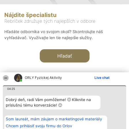
Nájdite špecialistu
Rebríček združuje tých najlepších v odbore
Hľadáte odborníka vo svojom okolí? Skontrolujte náš
vyhľadávač. Využívajte len tie najlepšie služby.
Hľadať
ORLY Fyzickej Aktivity
Live chat
04:25
Organizátor hodnotenia
Hodnotenie
Kontakt
Dobrý deň, radi Vám pomôžeme! 🙂 Kliknite na
Bright Side Solutions sp. z o.
Laureáti
Kontakt
príslušnú tému konverzácie! 🙂
o. sp. k.
Lista
ul. Ruska 22
wszystkich
Wrocław 50-079
Laureatów
Som laureát, mám záujem o marketingové materiály
KRS 0000749100 | Regon
Podmienky
381313360 | NIP 8943132676
Obchodné
Chcem prihlásiť svoju firmu do Orlov
+48 508 492 400
podmienky