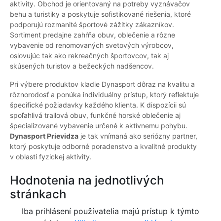
aktivity. Obchod je orientovaný na potreby vyznávačov
behu a turistiky a poskytuje sofistikované riešenia, ktoré
podporujú rozmanité športové zážitky zákazníkov.
Sortiment predajne zahŕňa obuv, oblečenie a rôzne
vybavenie od renomovaných svetových výrobcov,
oslovujúc tak ako rekreačných športovcov, tak aj
skúsených turistov a bežeckých nadšencov.
Pri výbere produktov kladie Dynasport dôraz na kvalitu a
rôznorodosť a ponúka individuálny prístup, ktorý reflektuje
špecifické požiadavky každého klienta. K dispozícii sú
spoľahlivá trailová obuv, funkčné horské oblečenie aj
špecializované vybavenie určené k aktívnemu pohybu.
Dynasport Prievidza
je tak vnímaná ako seriózny partner,
ktorý poskytuje odborné poradenstvo a kvalitné produkty
v oblasti fyzickej aktivity.
Hodnotenia na jednotlivých
stránkach
Iba prihlásení používatelia majú prístup k týmto