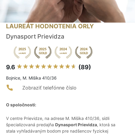
LAUREÁT HODNOTENIA ORLY
Dynasport Prievidza
9.6
(89)
Bojnice, M. Mišíka 410/36
Zobraziť telefónne číslo
O spoločnosti:
V centre Prievidze, na adrese M. Mišíka 410/36, sídli
špecializovaná predajňa
Dynasport Prievidza
, ktorá sa
stala vyhľadávaným bodom pre nadšencov fyzickej