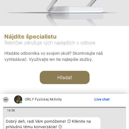
Nájdite špecialistu
Rebríček združuje tých najlepších v odbore
Hľadáte odborníka vo svojom okolí? Skontrolujte náš
vyhľadávač. Využívajte len tie najlepšie služby.
Hľadať
ORLY Fyzickej Aktivity
Live chat
14:39
Organizátor hodnotenia
Hodnotenie
Kontakt
Dobrý deň, radi Vám pomôžeme! 🙂 Kliknite na
Bright Side Solutions sp. z o.
Laureáti
Kontakt
príslušnú tému konverzácie! 🙂
o. sp. k.
Lista