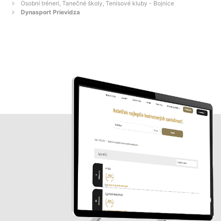
Osobní tréneri, Tanečné školy, Tenisové kluby - Bojnice
Dynasport Prievidza