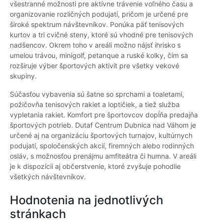
všestranné možnosti pre aktívne trávenie voľného času a
organizovanie rozličných podujatí, pričom je určené pre
široké spektrum návštevníkov. Ponúka päť tenisových
kurtov a tri cvičné steny, ktoré sú vhodné pre tenisových
nadšencov. Okrem toho v areáli možno nájsť ihrisko s
umelou trávou, minigolf, petanque a ruské kolky, čím sa
rozširuje výber športových aktivít pre všetky vekové
skupiny.
Súčasťou vybavenia sú šatne so sprchami a toaletami,
požičovňa tenisových rakiet a loptičiek, a tiež služba
vypletania rakiet. Komfort pre športovcov dopĺňa predajňa
športových potrieb. Dutaf Centrum Dubnica nad Váhom je
určené aj na organizáciu športových turnajov, kultúrnych
podujatí, spoločenských akcií, firemných alebo rodinných
osláv, s možnosťou prenájmu amfiteátra či humna. V areáli
je k dispozícii aj občerstvenie, ktoré zvyšuje pohodlie
všetkých návštevníkov.
Hodnotenia na jednotlivých
stránkach