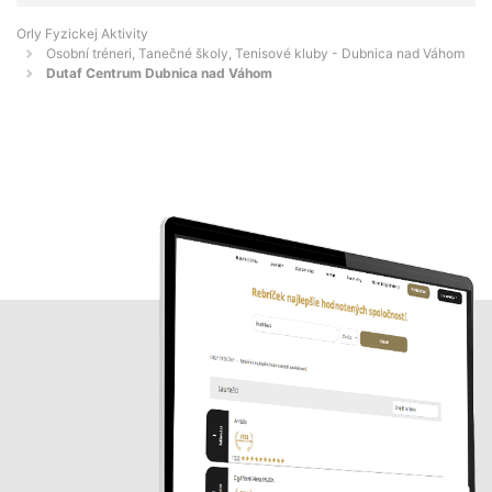
Orly Fyzickej Aktivity
Osobní tréneri, Tanečné školy, Tenisové kluby - Dubnica nad Váhom
Dutaf Centrum Dubnica nad Váhom