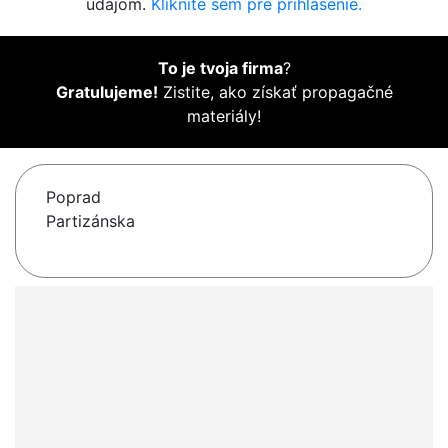
údajom.
Kliknite sem pre prihlásenie.
To je tvoja firma
?
Gratulujeme!
Zistite, ako získať propagačné
materiály!
Poprad
Partizánska