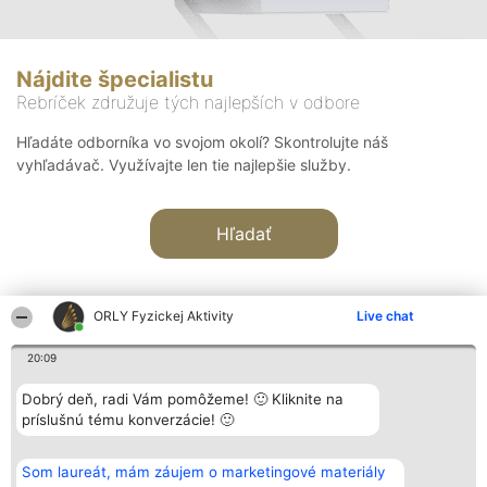
Nájdite špecialistu
Rebríček združuje tých najlepších v odbore
Hľadáte odborníka vo svojom okolí? Skontrolujte náš
vyhľadávač. Využívajte len tie najlepšie služby.
Hľadať
ORLY Fyzickej Aktivity
Live chat
20:09
Organizátor hodnotenia
Hodnotenie
Kontakt
Dobrý deň, radi Vám pomôžeme! 🙂 Kliknite na
Bright Side Solutions sp. z o.
Laureáti
Kontakt
príslušnú tému konverzácie! 🙂
o. sp. k.
Lista
ul. Ruska 22
wszystkich
Wrocław 50-079
Laureatów
Som laureát, mám záujem o marketingové materiály
KRS 0000749100 | Regon
Podmienky