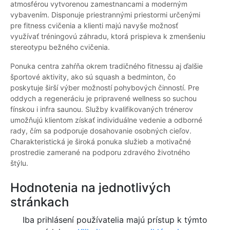
atmosférou vytvorenou zamestnancami a moderným
vybavením. Disponuje priestrannými priestormi určenými
pre fitness cvičenia a klienti majú navyše možnosť
využívať tréningovú záhradu, ktorá prispieva k zmenšeniu
stereotypu bežného cvičenia.
Ponuka centra zahŕňa okrem tradičného fitnessu aj ďalšie
športové aktivity, ako sú squash a bedminton, čo
poskytuje širší výber možností pohybových činností. Pre
oddych a regeneráciu je pripravené wellness so suchou
fínskou i infra saunou. Služby kvalifikovaných trénerov
umožňujú klientom získať individuálne vedenie a odborné
rady, čím sa podporuje dosahovanie osobných cieľov.
Charakteristická je široká ponuka služieb a motivačné
prostredie zamerané na podporu zdravého životného
štýlu.
Hodnotenia na jednotlivých
stránkach
Iba prihlásení používatelia majú prístup k týmto