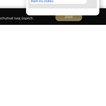
Mám inú otátku
Zistiť
vychutnať svoj úspech.
ú starostlivosť pre deti vo veku od jedného do
krétne v mestskej časti Staré Mesto. Zameriavajú
ých a duševných schopností detí, pričom
ákladné sociálne a samoobslužné zručnosti. Ich
bu hygienických návykov, samostatného
j na rozvoj komunikačných schopností, vrátane
cvičenia, piesne a veršovačky, ktoré prispievajú