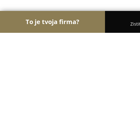
To je tvoja firma?
Zist
Orly Fyzickej Aktivity
Osobní tréneri, Tanečné ško
DETSKÉ JASLE
8
(16)
Košice, Jesenná 1135/12
Zobraziť telefónne číslo