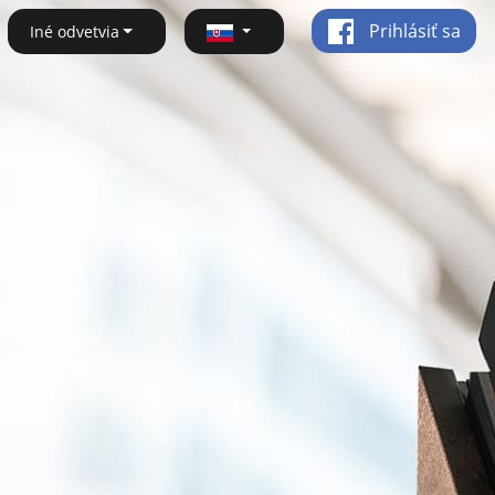
Prihlásiť sa
Iné odvetvia