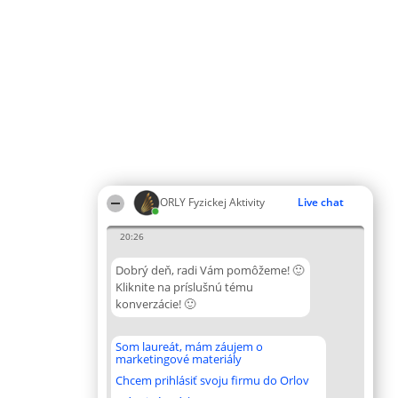
ORLY Fyzickej Aktivity
Live chat
20:26
Dobrý deň, radi Vám pomôžeme! 🙂
Kliknite na príslušnú tému
konverzácie! 🙂
Som laureát, mám záujem o
marketingové materiály
Chcem prihlásiť svoju firmu do Orlov