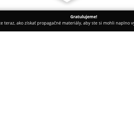
Gratulujeme!
ite teraz, ako získať propagačné materiály, aby ste si mohli naplno 
ly, Tenisové kluby - Košice
DETSKÉ JASLE
O spoločnosti:
Detské jasle
poskytujú komplexn
troch rokov v centre Košíc, kon
sa na harmonický rozvoj fyzick
pomáhajú deťom osvojovať si z
program sa sústreďuje na výuč
stolovania a obliekania, ako a
zdvorilostných prejavov.
Deťom sú ponúkané aj rytmické 