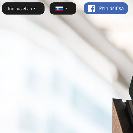
Prihlásiť sa
Iné odvetvia