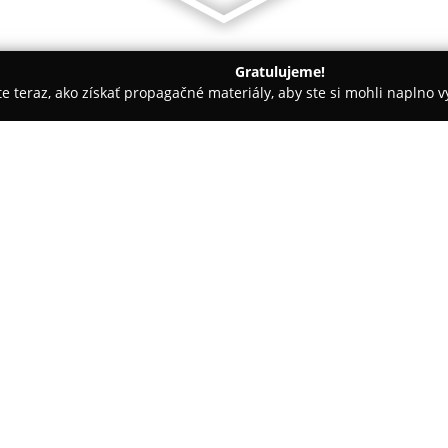
Gratulujeme!
ite teraz, ako získať propagačné materiály, aby ste si mohli naplno 
ly, Tenisové kluby - Bratislava
Dance studio DIAMOND
O spoločnosti:
Dance studio DIAMOND
bolo z
Tomášom a Martinou Uváčkovým
Slovenskej republiky. Nachádza 
Štúdio poskytuje pestré tanečn
stupne pokročilosti.
Pre deti už od piatich rokov 
na rozvoj vnímania rytmu a zá