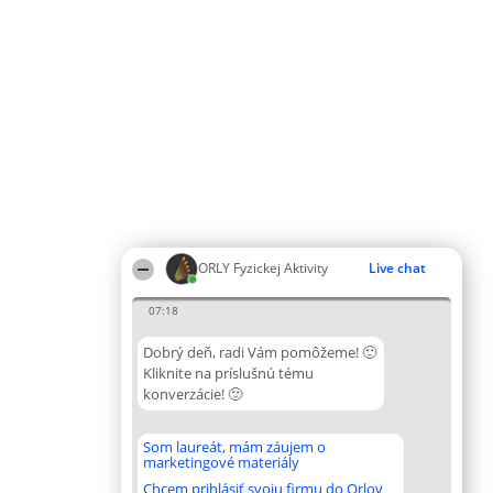
ORLY Fyzickej Aktivity
Live chat
07:18
Dobrý deň, radi Vám pomôžeme! 🙂
Kliknite na príslušnú tému
konverzácie! 🙂
Som laureát, mám záujem o
marketingové materiály
Chcem prihlásiť svoju firmu do Orlov