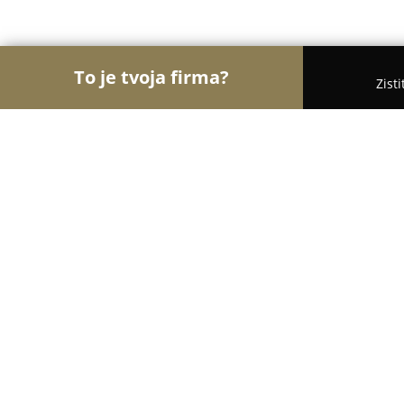
To je tvoja firma?
Zist
Orly Fyzickej Aktivity
Osobní tréneri, Tanečné ško
Dance studio DIAMOND
8.5
(6)
Bratislava, Šustekova 15
Zobraziť telefónne číslo