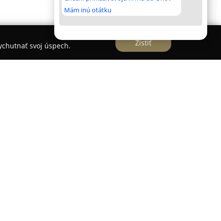
Mám inú otátku
Zistiť
vychutnať svoj úspech.
aložené v júli 2019 profesionálnymi tanečníkmi
i, ktorí sú sedemnásobnými majstrami
sa na Šustekovej 15 v bratislavskej Petržalke.
é kurzy a krúžky pre rôzne vekové kategórie a
ponúka tanečnú a pohybovú výchovu so zameraním
kladov pohybu hravou formou. Dospelí môžu