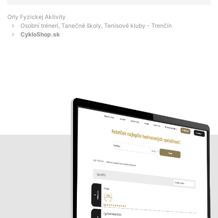
Orly Fyzickej Aktivity
Osobní tréneri, Tanečné školy, Tenisové kluby - Trenčín
CykloShop.sk