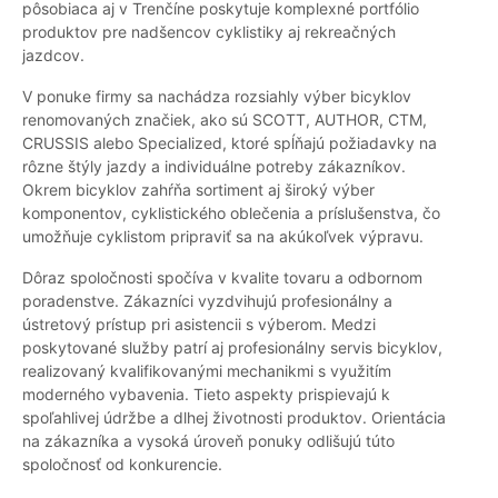
pôsobiaca aj v Trenčíne poskytuje komplexné portfólio
produktov pre nadšencov cyklistiky aj rekreačných
jazdcov.
V ponuke firmy sa nachádza rozsiahly výber bicyklov
renomovaných značiek, ako sú SCOTT, AUTHOR, CTM,
CRUSSIS alebo Specialized, ktoré spĺňajú požiadavky na
rôzne štýly jazdy a individuálne potreby zákazníkov.
Okrem bicyklov zahŕňa sortiment aj široký výber
komponentov, cyklistického oblečenia a príslušenstva, čo
umožňuje cyklistom pripraviť sa na akúkoľvek výpravu.
Dôraz spoločnosti spočíva v kvalite tovaru a odbornom
poradenstve. Zákazníci vyzdvihujú profesionálny a
ústretový prístup pri asistencii s výberom. Medzi
poskytované služby patrí aj profesionálny servis bicyklov,
realizovaný kvalifikovanými mechanikmi s využitím
moderného vybavenia. Tieto aspekty prispievajú k
spoľahlivej údržbe a dlhej životnosti produktov. Orientácia
na zákazníka a vysoká úroveň ponuky odlišujú túto
spoločnosť od konkurencie.