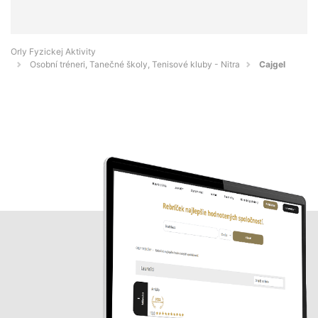
Orly Fyzickej Aktivity
Osobní tréneri, Tanečné školy, Tenisové kluby - Nitra
Cajgel