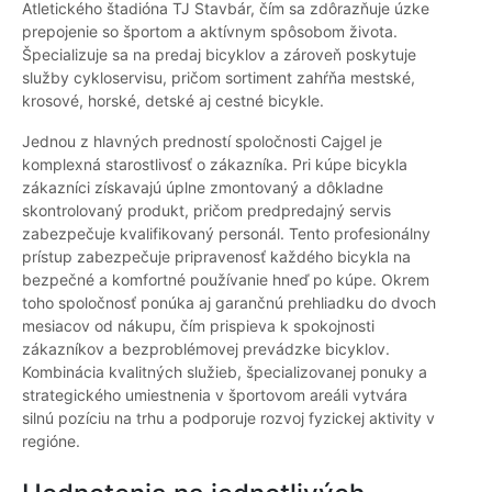
Atletického štadióna TJ Stavbár, čím sa zdôrazňuje úzke
prepojenie so športom a aktívnym spôsobom života.
Špecializuje sa na predaj bicyklov a zároveň poskytuje
služby cykloservisu, pričom sortiment zahŕňa mestské,
krosové, horské, detské aj cestné bicykle.
Jednou z hlavných predností spoločnosti Cajgel je
komplexná starostlivosť o zákazníka. Pri kúpe bicykla
zákazníci získavajú úplne zmontovaný a dôkladne
skontrolovaný produkt, pričom predpredajný servis
zabezpečuje kvalifikovaný personál. Tento profesionálny
prístup zabezpečuje pripravenosť každého bicykla na
bezpečné a komfortné používanie hneď po kúpe. Okrem
toho spoločnosť ponúka aj garančnú prehliadku do dvoch
mesiacov od nákupu, čím prispieva k spokojnosti
zákazníkov a bezproblémovej prevádzke bicyklov.
Kombinácia kvalitných služieb, špecializovanej ponuky a
strategického umiestnenia v športovom areáli vytvára
silnú pozíciu na trhu a podporuje rozvoj fyzickej aktivity v
regióne.