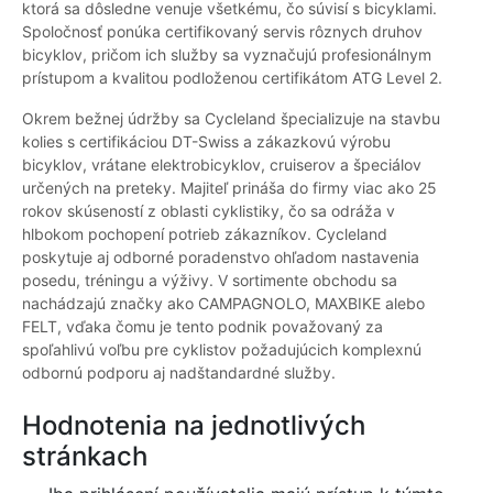
ktorá sa dôsledne venuje všetkému, čo súvisí s bicyklami.
Spoločnosť ponúka certifikovaný servis rôznych druhov
bicyklov, pričom ich služby sa vyznačujú profesionálnym
prístupom a kvalitou podloženou certifikátom ATG Level 2.
Okrem bežnej údržby sa Cycleland špecializuje na stavbu
kolies s certifikáciou DT-Swiss a zákazkovú výrobu
bicyklov, vrátane elektrobicyklov, cruiserov a špeciálov
určených na preteky. Majiteľ prináša do firmy viac ako 25
rokov skúseností z oblasti cyklistiky, čo sa odráža v
hlbokom pochopení potrieb zákazníkov. Cycleland
poskytuje aj odborné poradenstvo ohľadom nastavenia
posedu, tréningu a výživy. V sortimente obchodu sa
nachádzajú značky ako CAMPAGNOLO, MAXBIKE alebo
FELT, vďaka čomu je tento podnik považovaný za
spoľahlivú voľbu pre cyklistov požadujúcich komplexnú
odbornú podporu aj nadštandardné služby.
Hodnotenia na jednotlivých
stránkach