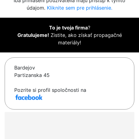
Iba prihlásení používatelia majú prístup k týmto
údajom.
Kliknite sem pre prihlásenie.
To je tvoja firma
?
Gratulujeme!
Zistite, ako získať propagačné
materiály!
Bardejov
Partizanska 45
Pozrite si profil spoločnosti na