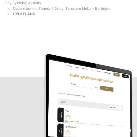
Orly Fyzickej Aktivity
Osobní tréneri, Tanečné školy, Tenisové kluby - Bardejov
CYCLELAND