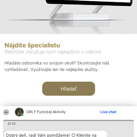
Nájdite špecialistu
Rebríček združuje tých najlepších v odbore
Hľadáte odborníka vo svojom okolí? Skontrolujte náš
vyhľadávač. Využívajte len tie najlepšie služby.
Hľadať
ORLY Fyzickej Aktivity
Live chat
21:10
Organizátor hodnotenia
Hodnotenie
Kontakt
Dobrý deň, radi Vám pomôžeme! 🙂 Kliknite na