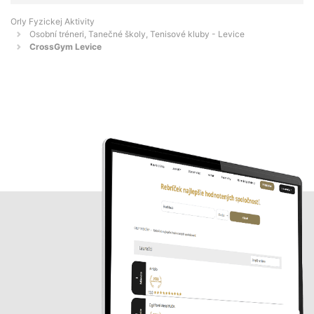
Orly Fyzickej Aktivity
Osobní tréneri, Tanečné školy, Tenisové kluby - Levice
CrossGym Levice