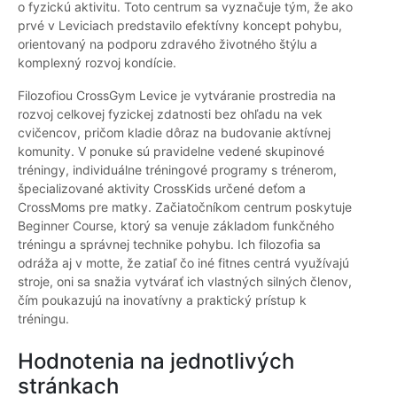
o fyzickú aktivitu. Toto centrum sa vyznačuje tým, že ako
prvé v Leviciach predstavilo efektívny koncept pohybu,
orientovaný na podporu zdravého životného štýlu a
komplexný rozvoj kondície.
Filozofiou CrossGym Levice je vytváranie prostredia na
rozvoj celkovej fyzickej zdatnosti bez ohľadu na vek
cvičencov, pričom kladie dôraz na budovanie aktívnej
komunity. V ponuke sú pravidelne vedené skupinové
tréningy, individuálne tréningové programy s trénerom,
špecializované aktivity CrossKids určené deťom a
CrossMoms pre matky. Začiatočníkom centrum poskytuje
Beginner Course, ktorý sa venuje základom funkčného
tréningu a správnej technike pohybu. Ich filozofia sa
odráža aj v motte, že zatiaľ čo iné fitnes centrá využívajú
stroje, oni sa snažia vytvárať ich vlastných silných členov,
čím poukazujú na inovatívny a praktický prístup k
tréningu.
Hodnotenia na jednotlivých
stránkach