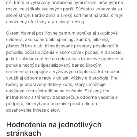
m², ktorý je vybavený profesionálnymi strojmi určenými na
rozvoj celej škály svalových partií. Súčasťou vybavenia sú
silové stroje, kardio zóna a široký sortiment náradia, čím je
umožnený efektívny a precízny tréning.
Okrem hlavnej posilňovne centrum ponúka aj skupinové
cvičenia, ako sú aerobik, spinning, zumba, piloxing,
pilates či box club. Klimatizované priestory prispievajú k
pohodliu počas cvičenia v akomkoľvek počasí. K dispozícii
je tiež solárium určené na relaxáciu a bronzové opálenie. V
ponuke nechýba špecializovaný bar so širokým
sortimentom nápojov a výživových doplnkov, kde možno
využiť aj odborné rady v oblasti výživy a dietológie. Pre
rodiny je pripravený detský kútik, ktorý umožňuje
návštevníkom sústrediť sa na cvičenie. Skúsený tím
inštruktorov a trénerov zabezpečuje odborné vedenie a
podporu, čím vytvára priaznivé prostredie pre
dosahovanie fitness cieľov.
Hodnotenia na jednotlivých
stránkach