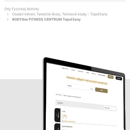
Orly Fyzickej Aktivity
Osobní tréneri, Tanečné školy, Tenisové kluby - Topoľčany
BODYline FITNESS CENTRUM Topoľčany