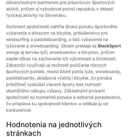
dôveryhodným partnerom pre priaznivcov športových
aktivít, pričom si vybudoval pevnú reputáciu v oblasti
fyzickej aktivity na Slovensku.
Sortiment spoločnosti zahŕňa širokú ponuku športového
vybavenia s dôrazom na bicykle, príslušenstvo pre
windsurfing a paddleboarding, a tiež vybavenie na
lyžovanie a snowboarding. Okrem predaja sa
BlackSport
venuje aj servisu lyží, snowboardov a bicyklov, pričom
kladie dôraz na zachovanie ich výkonnosti a životnosti.
Zákazníci využívajú aj možnosť požičania rôznych
športových potrieb, medzi ktoré patria lyže, snowboardy,
paddleboardy, skialpová výstroj i bicykle, čo ponúka
príležitosť vyskúšať viaceré športy bez nutnosti
okamžitého nákupu výbavy. Základnými prvkami
spoločnosti sú rozmanitá ponuka a odborné poradenstvo,
čo prispieva ku spokojnosti klientov a odlišuje ju od
konkurencie.
Hodnotenia na jednotlivých
stránkach