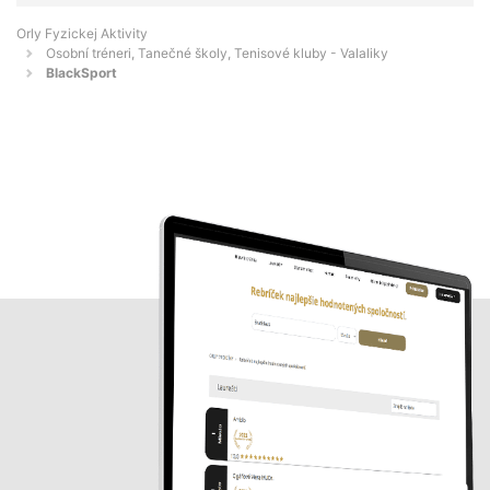
Orly Fyzickej Aktivity
Osobní tréneri, Tanečné školy, Tenisové kluby - Valaliky
BlackSport