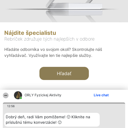
Nájdite špecialistu
Rebríček združuje tých najlepších v odbore
Hľadáte odborníka vo svojom okolí? Skontrolujte náš
vyhľadávač. Využívajte len tie najlepšie služby.
Hľadať
ORLY Fyzickej Aktivity
Live chat
12:56
Organizátor hodnotenia
Hodnotenie
Kontakt
Dobrý deň, radi Vám pomôžeme! 🙂 Kliknite na
Bright Side Solutions sp. z o.
Laureáti
Kontakt
príslušnú tému konverzácie! 🙂
o. sp. k.
Lista