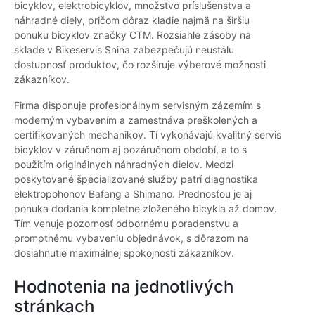
bicyklov, elektrobicyklov, množstvo príslušenstva a
náhradné diely, pričom dôraz kladie najmä na širšiu
ponuku bicyklov značky CTM. Rozsiahle zásoby na
sklade v Bikeservis Snina zabezpečujú neustálu
dostupnosť produktov, čo rozširuje výberové možnosti
zákazníkov.
Firma disponuje profesionálnym servisným zázemím s
moderným vybavením a zamestnáva preškolených a
certifikovaných mechanikov. Tí vykonávajú kvalitný servis
bicyklov v záručnom aj pozáručnom období, a to s
použitím originálnych náhradných dielov. Medzi
poskytované špecializované služby patrí diagnostika
elektropohonov Bafang a Shimano. Prednosťou je aj
ponuka dodania kompletne zloženého bicykla až domov.
Tím venuje pozornosť odbornému poradenstvu a
promptnému vybaveniu objednávok, s dôrazom na
dosiahnutie maximálnej spokojnosti zákazníkov.
Hodnotenia na jednotlivých
stránkach