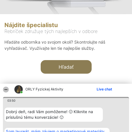
Nájdite špecialistu
Rebríček združuje tých najlepších v odbore
Hľadáte odborníka vo svojom okolí? Skontrolujte náš
vyhľadávač. Využívajte len tie najlepšie služby.
Hľadať
ORLY Fyzickej Aktivity
Live chat
03:50
Organizátor hodnotenia
Hodnotenie
Kontakt
Dobrý deň, radi Vám pomôžeme! 🙂 Kliknite na
Bright Side Solutions sp. z o.
Laureáti
Kontakt
príslušnú tému konverzácie! 🙂
o. sp. k.
Lista
ul. Ruska 22
wszystkich
Wrocław 50-079
Laureatów
Som laureát, mám záujem o marketingové materiály