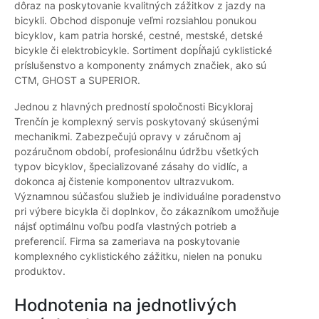
dôraz na poskytovanie kvalitných zážitkov z jazdy na
bicykli. Obchod disponuje veľmi rozsiahlou ponukou
bicyklov, kam patria horské, cestné, mestské, detské
bicykle či elektrobicykle. Sortiment dopĺňajú cyklistické
príslušenstvo a komponenty známych značiek, ako sú
CTM, GHOST a SUPERIOR.
Jednou z hlavných predností spoločnosti Bicykloraj
Trenčín je komplexný servis poskytovaný skúsenými
mechanikmi. Zabezpečujú opravy v záručnom aj
pozáručnom období, profesionálnu údržbu všetkých
typov bicyklov, špecializované zásahy do vidlíc, a
dokonca aj čistenie komponentov ultrazvukom.
Významnou súčasťou služieb je individuálne poradenstvo
pri výbere bicykla či doplnkov, čo zákazníkom umožňuje
nájsť optimálnu voľbu podľa vlastných potrieb a
preferencií. Firma sa zameriava na poskytovanie
komplexného cyklistického zážitku, nielen na ponuku
produktov.
Hodnotenia na jednotlivých