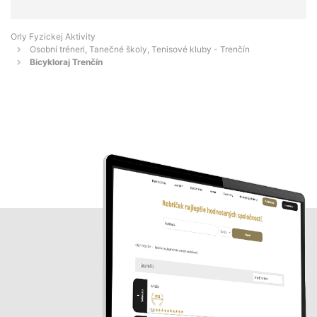
Orly Fyzickej Aktivity
Osobní tréneri, Tanečné školy, Tenisové kluby - Trenčín
Bicykloraj Trenčín