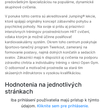
predovšetkým špecializáciou na populárne, dynamické
skupinové cvičenia.
V ponuke tohto centra sú akreditované Jumping® lekcie,
ktoré spájajú originálny koncept zábavného pohybu a
psychickej pohody. Na svoje si prídu aj priaznivci
intenzívnych tréningov prostredníctvom HIIT cvičení,
vďaka ktorým je možné účinne posilňovať
kardiovaskulárny systém. Okrem toho centrum poskytuje
športovo-tanečný program Twerkout, zameraný na
formovanie postavy, najmä dolných končatín a sedacích
svalov. Zákazníci majú k dispozícii aj cvičenia na podporu
zdravého chrbta a individuálny tréning v rámci Open Gym.
O odbornosť a motivačné prostredie sa stará tím
skúsených inštruktorov s vysokou kvalifikáciou.
Hodnotenia na jednotlivých
stránkach
Iba prihlásení používatelia majú prístup k týmto
údajom.
Kliknite sem pre prihlásenie.