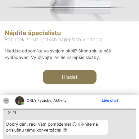
Nájdite špecialistu
Rebríček združuje tých najlepších v odbore
Hľadáte odborníka vo svojom okolí? Skontrolujte náš
vyhľadávač. Využívajte len tie najlepšie služby.
Hľadať
ORLY Fyzickej Aktivity
Live chat
04:49
Organizátor hodnotenia
Hodnotenie
Kontakt
Dobrý deň, radi Vám pomôžeme! 🙂 Kliknite na
Bright Side Solutions sp. z o.
Laureáti
Kontakt
príslušnú tému konverzácie! 🙂
o. sp. k.
Lista
ul. Ruska 22
wszystkich