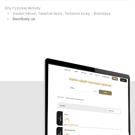
Orly Fyzickej Aktivity
Osobní tréneri, Tanečné školy, Tenisové kluby - Bratislava
BestBody.sk