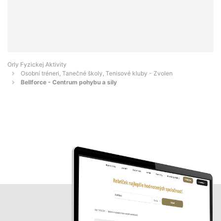
Orly Fyzickej Aktivity
Osobní tréneri, Tanečné školy, Tenisové kluby - Zvolen
Bellforce - Centrum pohybu a sily