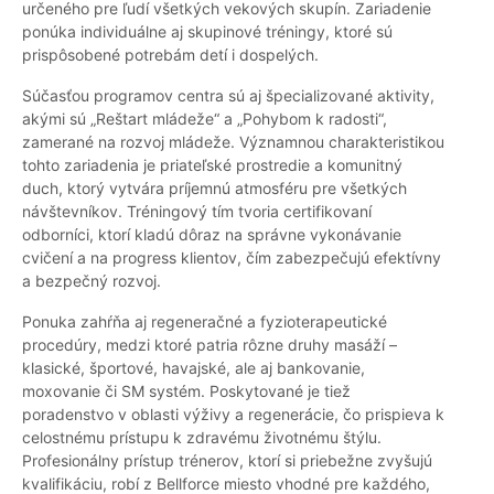
určeného pre ľudí všetkých vekových skupín. Zariadenie
ponúka individuálne aj skupinové tréningy, ktoré sú
prispôsobené potrebám detí i dospelých.
Súčasťou programov centra sú aj špecializované aktivity,
akými sú „Reštart mládeže“ a „Pohybom k radosti“,
zamerané na rozvoj mládeže. Významnou charakteristikou
tohto zariadenia je priateľské prostredie a komunitný
duch, ktorý vytvára príjemnú atmosféru pre všetkých
návštevníkov. Tréningový tím tvoria certifikovaní
odborníci, ktorí kladú dôraz na správne vykonávanie
cvičení a na progress klientov, čím zabezpečujú efektívny
a bezpečný rozvoj.
Ponuka zahŕňa aj regeneračné a fyzioterapeutické
procedúry, medzi ktoré patria rôzne druhy masáží –
klasické, športové, havajské, ale aj bankovanie,
moxovanie či SM systém. Poskytované je tiež
poradenstvo v oblasti výživy a regenerácie, čo prispieva k
celostnému prístupu k zdravému životnému štýlu.
Profesionálny prístup trénerov, ktorí si priebežne zvyšujú
kvalifikáciu, robí z Bellforce miesto vhodné pre každého,