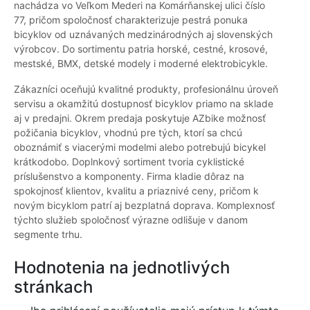
nachádza vo Veľkom Mederi na Komárňanskej ulici číslo
77, pričom spoločnosť charakterizuje pestrá ponuka
bicyklov od uznávaných medzinárodných aj slovenských
výrobcov. Do sortimentu patria horské, cestné, krosové,
mestské, BMX, detské modely i moderné elektrobicykle.
Zákazníci oceňujú kvalitné produkty, profesionálnu úroveň
servisu a okamžitú dostupnosť bicyklov priamo na sklade
aj v predajni. Okrem predaja poskytuje AZbike možnosť
požičania bicyklov, vhodnú pre tých, ktorí sa chcú
oboznámiť s viacerými modelmi alebo potrebujú bicykel
krátkodobo. Doplnkový sortiment tvoria cyklistické
príslušenstvo a komponenty. Firma kladie dôraz na
spokojnosť klientov, kvalitu a priaznivé ceny, pričom k
novým bicyklom patrí aj bezplatná doprava. Komplexnosť
týchto služieb spoločnosť výrazne odlišuje v danom
segmente trhu.
Hodnotenia na jednotlivých
stránkach