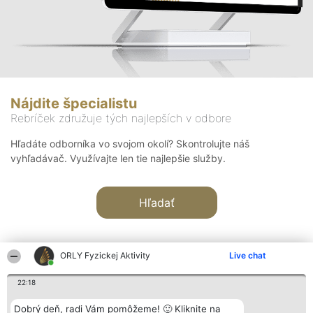
Nájdite špecialistu
Rebríček združuje tých najlepších v odbore
Hľadáte odborníka vo svojom okolí? Skontrolujte náš
vyhľadávač. Využívajte len tie najlepšie služby.
Hľadať
ORLY Fyzickej Aktivity
Live chat
22:18
Organizátor hodnotenia
Hodnotenie
Kontakt
Dobrý deň, radi Vám pomôžeme! 🙂 Kliknite na