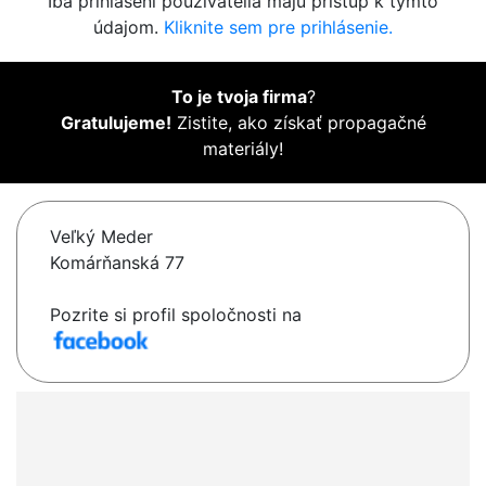
Iba prihlásení používatelia majú prístup k týmto
údajom.
Kliknite sem pre prihlásenie.
To je tvoja firma
?
Gratulujeme!
Zistite, ako získať propagačné
materiály!
Veľký Meder
Komárňanská 77
Pozrite si profil spoločnosti na