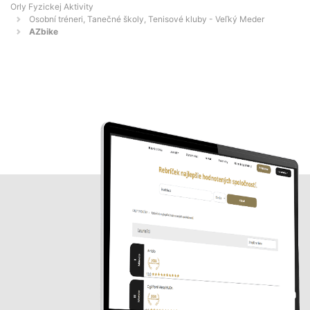
Orly Fyzickej Aktivity
Osobní tréneri, Tanečné školy, Tenisové kluby - Veľký Meder
AZbike