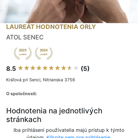
LAUREÁT HODNOTENIA ORLY
ATOL SENEC
8.5
(5)
Kráľová pri Senci, Nitrianska 3756
O spoločnosti:
Hodnotenia na jednotlivých
stránkach
Iba prihlásení používatelia majú prístup k týmto
údajom.
Kliknite sem pre prihlásenie.