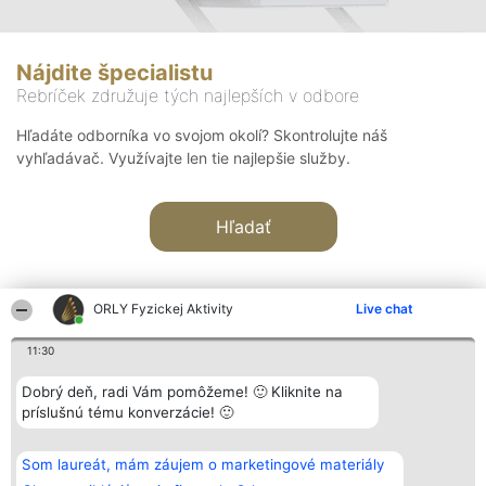
Nájdite špecialistu
Rebríček združuje tých najlepších v odbore
Hľadáte odborníka vo svojom okolí? Skontrolujte náš
vyhľadávač. Využívajte len tie najlepšie služby.
Hľadať
ORLY Fyzickej Aktivity
Live chat
11:30
Organizátor hodnotenia
Hodnotenie
Kontakt
Dobrý deň, radi Vám pomôžeme! 🙂 Kliknite na
Bright Side Solutions sp. z o.
Laureáti
Kontakt
príslušnú tému konverzácie! 🙂
o. sp. k.
Lista
ul. Ruska 22
wszystkich
Wrocław 50-079
Laureatów
Som laureát, mám záujem o marketingové materiály
KRS 0000749100 | Regon
Podmienky
381313360 | NIP 8943132676
Obchodné