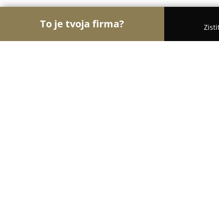
To je tvoja firma?
Zist
Orly Fyzickej Aktivity
Osobní tréneri, Tanečné ško
Art of fight
10
(61)
Bratislava, Tomášikova 1498/30
Zobraziť telefónne číslo