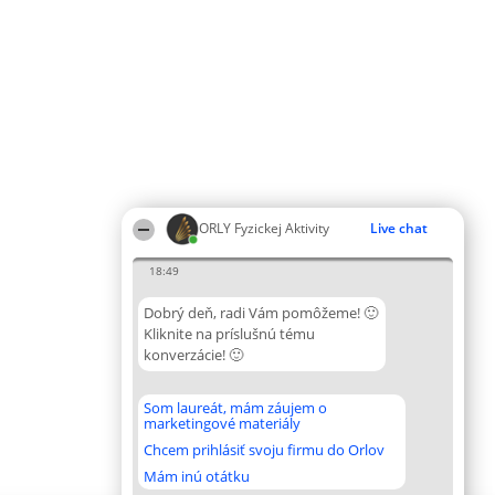
ORLY Fyzickej Aktivity
Live chat
18:49
Dobrý deň, radi Vám pomôžeme! 🙂
Kliknite na príslušnú tému
konverzácie! 🙂
Som laureát, mám záujem o
marketingové materiály
Chcem prihlásiť svoju firmu do Orlov
Mám inú otátku