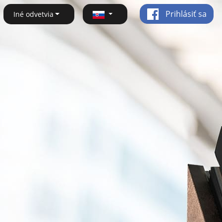
Prihlásiť sa
Iné odvetvia