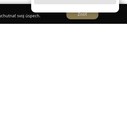
Zistiť
vychutnať svoj úspech.
thajský box a grappling, pričom v Bratislave
jových umení. Klub zabezpečuje rozmanitý
kupiny záujemcov, od úplných začiatočníkov po
cieľom je nielen rozvoj fyzickej kondície, ale aj
a zvyšovanie úrovne bojových schopností
ecíznu techniku a prispôsobujú sa individuálnym
v. Program zahŕňa možnosti pre tých, ktorí
a zamerané na kondíciu, ako aj pre záujemcov o