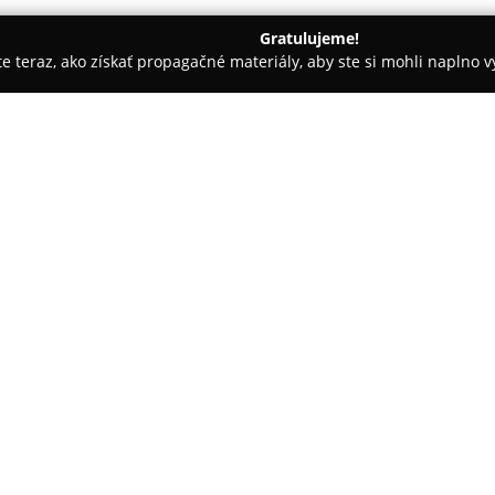
Gratulujeme!
ite teraz, ako získať propagačné materiály, aby ste si mohli naplno 
ly, Tenisové kluby - Bratislava
Art of fight
O spoločnosti:
Art of Fight
sa špecializuje na 
ponúka komplexné tréningy bo
program určený pre rozličné s
pokročilých športovcov. Hlavným 
osvojenie techník sebaobrany 
jednotlivcov.
Tréningy sú orientované na pr
potrebám jednotlivých cvičenco
preferujú bezkontaktné cvičeni