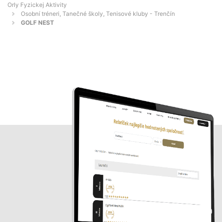
Orly Fyzickej Aktivity
Osobní tréneri, Tanečné školy, Tenisové kluby - Trenčín
GOLF NEST