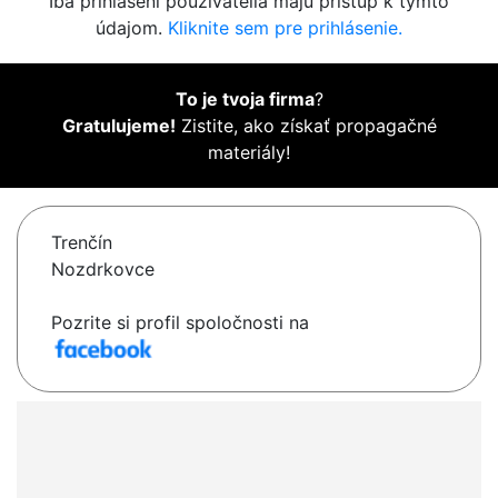
Iba prihlásení používatelia majú prístup k týmto
údajom.
Kliknite sem pre prihlásenie.
To je tvoja firma
?
Gratulujeme!
Zistite, ako získať propagačné
materiály!
Trenčín
Nozdrkovce
Pozrite si profil spoločnosti na