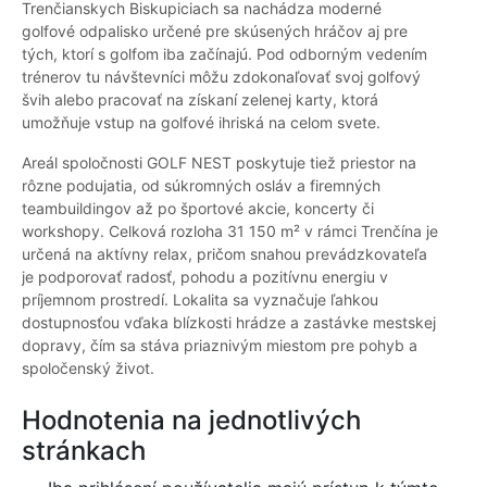
Trenčianskych Biskupiciach sa nachádza moderné
golfové odpalisko určené pre skúsených hráčov aj pre
tých, ktorí s golfom iba začínajú. Pod odborným vedením
trénerov tu návštevníci môžu zdokonaľovať svoj golfový
švih alebo pracovať na získaní zelenej karty, ktorá
umožňuje vstup na golfové ihriská na celom svete.
Areál spoločnosti GOLF NEST poskytuje tiež priestor na
rôzne podujatia, od súkromných osláv a firemných
teambuildingov až po športové akcie, koncerty či
workshopy. Celková rozloha 31 150 m² v rámci Trenčína je
určená na aktívny relax, pričom snahou prevádzkovateľa
je podporovať radosť, pohodu a pozitívnu energiu v
príjemnom prostredí. Lokalita sa vyznačuje ľahkou
dostupnosťou vďaka blízkosti hrádze a zastávke mestskej
dopravy, čím sa stáva priaznivým miestom pre pohyb a
spoločenský život.
Hodnotenia na jednotlivých
stránkach