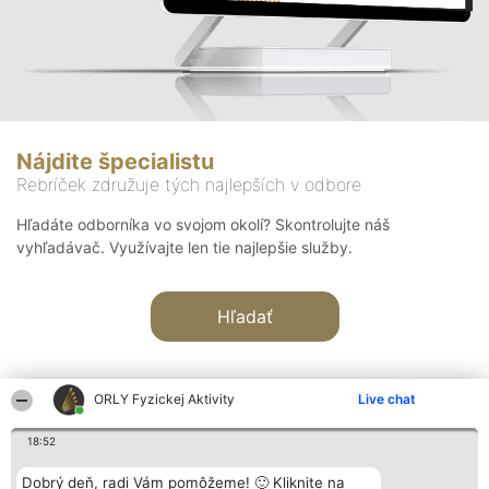
Nájdite špecialistu
Rebríček združuje tých najlepších v odbore
Hľadáte odborníka vo svojom okolí? Skontrolujte náš
vyhľadávač. Využívajte len tie najlepšie služby.
Hľadať
ORLY Fyzickej Aktivity
Live chat
18:52
Organizátor hodnotenia
Hodnotenie
Kontakt
Dobrý deň, radi Vám pomôžeme! 🙂 Kliknite na