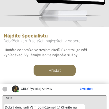
Nájdite špecialistu
Rebríček združuje tých najlepších v odbore
Hľadáte odborníka vo svojom okolí? Skontrolujte náš
vyhľadávač. Využívajte len tie najlepšie služby.
Hľadať
ORLY Fyzickej Aktivity
Live chat
16:17
Organizátor hodnotenia
Hodnotenie
Kontakt
Dobrý deň, radi Vám pomôžeme! 🙂 Kliknite na