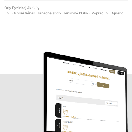
Orly Fyzickej Aktivity
Osobní tréneri, Tanečné školy, Tenisové kluby - Poprad
Aplend