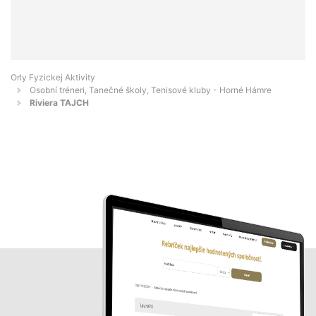
Orly Fyzickej Aktivity
Osobní tréneri, Tanečné školy, Tenisové kluby - Horné Hámre
Riviera TAJCH