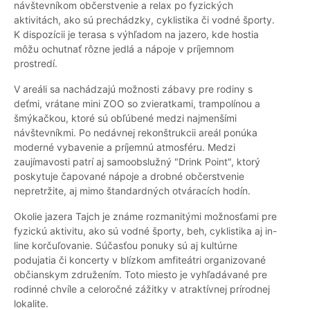
návštevníkom občerstvenie a relax po fyzických
aktivitách, ako sú prechádzky, cyklistika či vodné športy.
K dispozícii je terasa s výhľadom na jazero, kde hostia
môžu ochutnať rôzne jedlá a nápoje v príjemnom
prostredí.
V areáli sa nachádzajú možnosti zábavy pre rodiny s
deťmi, vrátane mini ZOO so zvieratkami, trampolínou a
šmýkačkou, ktoré sú obľúbené medzi najmenšími
návštevníkmi. Po nedávnej rekonštrukcii areál ponúka
moderné vybavenie a príjemnú atmosféru. Medzi
zaujímavosti patrí aj samoobslužný "Drink Point", ktorý
poskytuje čapované nápoje a drobné občerstvenie
nepretržite, aj mimo štandardných otváracích hodín.
Okolie jazera Tajch je známe rozmanitými možnosťami pre
fyzickú aktivitu, ako sú vodné športy, beh, cyklistika aj in-
line korčuľovanie. Súčasťou ponuky sú aj kultúrne
podujatia či koncerty v blízkom amfiteátri organizované
občianskym združením. Toto miesto je vyhľadávané pre
rodinné chvíle a celoročné zážitky v atraktívnej prírodnej
lokalite.