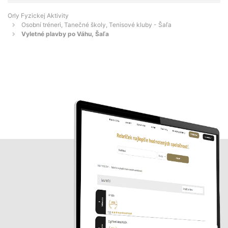
Orly Fyzickej Aktivity
Osobní tréneri, Tanečné školy, Tenisové kluby - Šaľa
Vyletné plavby po Váhu, Šaľa