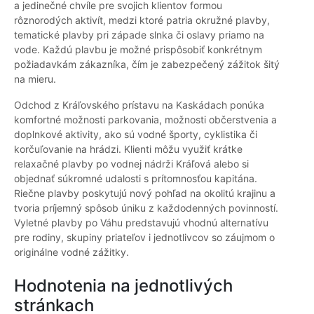
a jedinečné chvíle pre svojich klientov formou
rôznorodých aktivít, medzi ktoré patria okružné plavby,
tematické plavby pri západe slnka či oslavy priamo na
vode. Každú plavbu je možné prispôsobiť konkrétnym
požiadavkám zákazníka, čím je zabezpečený zážitok šitý
na mieru.
Odchod z Kráľovského prístavu na Kaskádach ponúka
komfortné možnosti parkovania, možnosti občerstvenia a
doplnkové aktivity, ako sú vodné športy, cyklistika či
korčuľovanie na hrádzi. Klienti môžu využiť krátke
relaxačné plavby po vodnej nádrži Kráľová alebo si
objednať súkromné udalosti s prítomnosťou kapitána.
Riečne plavby poskytujú nový pohľad na okolitú krajinu a
tvoria príjemný spôsob úniku z každodenných povinností.
Vyletné plavby po Váhu predstavujú vhodnú alternatívu
pre rodiny, skupiny priateľov i jednotlivcov so záujmom o
originálne vodné zážitky.
Hodnotenia na jednotlivých
stránkach