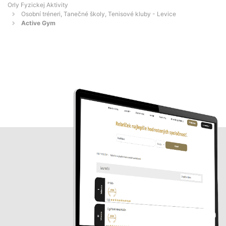
Orly Fyzickej Aktivity
Osobní tréneri, Tanečné školy, Tenisové kluby - Levice
Active Gym