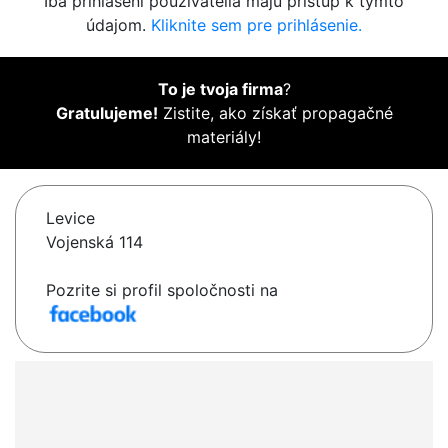
Iba prihlásení používatelia majú prístup k týmto
údajom.
Kliknite sem pre prihlásenie.
To je tvoja firma
?
Gratulujeme!
Zistite, ako získať propagačné
materiály!
Levice
Vojenská 114
Pozrite si profil spoločnosti na