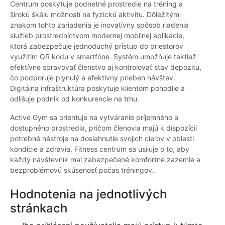
Centrum poskytuje podnetné prostredie na tréning a
širokú škálu možností na fyzickú aktivitu. Dôležitým
znakom tohto zariadenia je inovatívny spôsob riadenia
služieb prostredníctvom modernej mobilnej aplikácie,
ktorá zabezpečuje jednoduchý prístup do priestorov
využitím QR kódu v smartfóne. Systém umožňuje taktiež
efektívne spravovať členstvo aj kontrolovať stav depozitu,
čo podporuje plynulý a efektívny priebeh návštev.
Digitálna infraštruktúra poskytuje klientom pohodlie a
odlišuje podnik od konkurencie na trhu.
Active Gym sa orientuje na vytváranie príjemného a
dostupného prostredia, pričom členovia majú k dispozícii
potrebné nástroje na dosiahnutie svojich cieľov v oblasti
kondície a zdravia. Fitness centrum sa usiluje o to, aby
každý návštevník mal zabezpečené komfortné zázemie a
bezproblémovú skúsenosť počas tréningov.
Hodnotenia na jednotlivých
stránkach