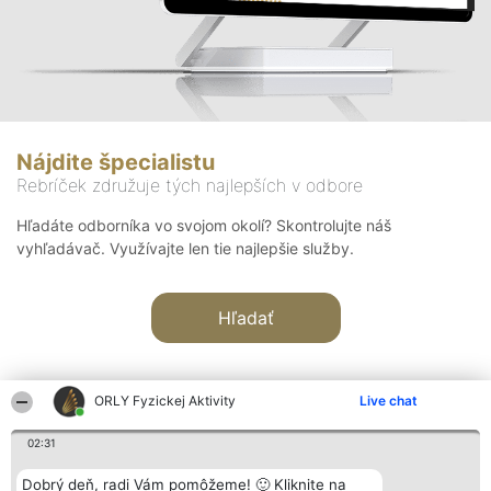
Nájdite špecialistu
Rebríček združuje tých najlepších v odbore
Hľadáte odborníka vo svojom okolí? Skontrolujte náš
vyhľadávač. Využívajte len tie najlepšie služby.
Hľadať
ORLY Fyzickej Aktivity
Live chat
02:31
Organizátor hodnotenia
Hodnotenie
Kontakt
Dobrý deň, radi Vám pomôžeme! 🙂 Kliknite na