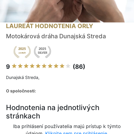
LAUREÁT HODNOTENIA ORLY
Motokárová dráha Dunajská Streda
9
(86)
Dunajská Streda,
O spoločnosti:
Hodnotenia na jednotlivých
stránkach
Iba prihlásení používatelia majú prístup k týmto
údajom.
Kliknite sem pre prihlásenie.