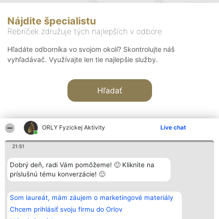
Nájdite špecialistu
Rebríček združuje tých najlepších v odbore
Hľadáte odborníka vo svojom okolí? Skontrolujte náš
vyhľadávač. Využívajte len tie najlepšie služby.
Hľadať
ORLY Fyzickej Aktivity
Live chat
21:51
Organizátor hodnotenia
Hodnotenie
Kontakt
Dobrý deň, radi Vám pomôžeme! 🙂 Kliknite na
Bright Side Solutions sp. z o.
Laureáti
Kontakt
príslušnú tému konverzácie! 🙂
o. sp. k.
Lista
ul. Ruska 22
wszystkich
Wrocław 50-079
Laureatów
Som laureát, mám záujem o marketingové materiály
KRS 0000749100 | Regon
Podmienky
381313360 | NIP 8943132676
Obchodné
Chcem prihlásiť svoju firmu do Orlov
+48 508 492 400
podmienky