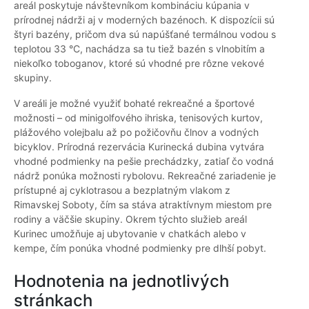
areál poskytuje návštevníkom kombináciu kúpania v
prírodnej nádrži aj v moderných bazénoch. K dispozícii sú
štyri bazény, pričom dva sú napúšťané termálnou vodou s
teplotou 33 °C, nachádza sa tu tiež bazén s vlnobitím a
niekoľko toboganov, ktoré sú vhodné pre rôzne vekové
skupiny.
V areáli je možné využiť bohaté rekreačné a športové
možnosti – od minigolfového ihriska, tenisových kurtov,
plážového volejbalu až po požičovňu člnov a vodných
bicyklov. Prírodná rezervácia Kurinecká dubina vytvára
vhodné podmienky na pešie prechádzky, zatiaľ čo vodná
nádrž ponúka možnosti rybolovu. Rekreačné zariadenie je
prístupné aj cyklotrasou a bezplatným vlakom z
Rimavskej Soboty, čím sa stáva atraktívnym miestom pre
rodiny a väčšie skupiny. Okrem týchto služieb areál
Kurinec umožňuje aj ubytovanie v chatkách alebo v
kempe, čím ponúka vhodné podmienky pre dlhší pobyt.
Hodnotenia na jednotlivých
stránkach