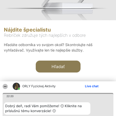
Nájdite špecialistu
Rebríček združuje tých najlepších v odbore
Hľadáte odborníka vo svojom okolí? Skontrolujte náš
vyhľadávač. Využívajte len tie najlepšie služby.
Hľadať
ORLY Fyzickej Aktivity
Live chat
22:20
Organizátor hodnotenia
Hodnotenie
Kontakt
Dobrý deň, radi Vám pomôžeme! 🙂 Kliknite na
Bright Side Solutions sp. z o.
Laureáti
Kontakt
príslušnú tému konverzácie! 🙂
o. sp. k.
Lista